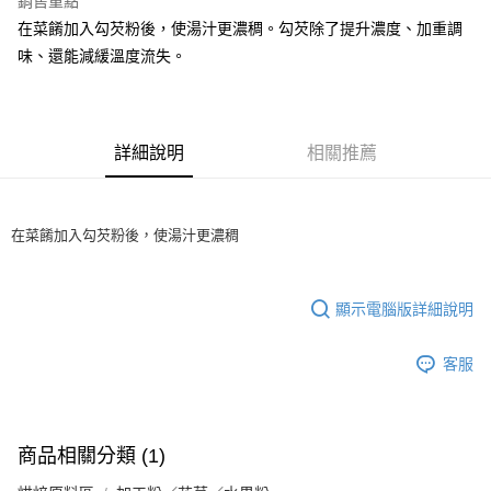
銷售重點
Apple Pay
在菜餚加入勾芡粉後，使湯汁更濃稠。勾芡除了提升濃度、加重調
味、還能減緩溫度流失。
街口支付
悠遊付
全盈+PAY
詳細說明
相關推薦
AFTEE先享後付
相關說明
在菜餚加入勾芡粉後，使湯汁更濃稠
【關於「AFTEE先享後付」】
ATM付款
AFTEE先享後付是「在收到商品之後才付款」的支付方式。 讓您購物簡單
便利好安心！
１．簡單：不需註冊會員、不需綁卡、不需儲值。
運送方式
顯示電腦版詳細說明
２．便利：只要手機號碼，簡訊認證，即可結帳。
３．安心：先確認商品／服務後，再付款。
全家取貨付款-重量限制含紙箱10kg，請控制商品重量在9~9.5
客服
kg
【「AFTEE先享後付」結帳流程】
１．於結帳方式選擇「AFTEE先享後付」後，將跳轉至「AFTEE先享後付」
每筆NT$90，滿NT$990(含以上)免運費
結帳頁面，進行簡訊認證並確認金額後，即可完成結帳。
２．訂單成立數日內，您將收到繳費通知簡訊。
付款後全家取貨-重量限制含紙箱10kg，請控制商品重量在9~
商品相關分類 (1)
３．收到繳費通知簡訊後14天內，點擊此簡訊中的連結，可透過四大超商／
9.5kg
ATM／網路銀行／等多元方式進行付款，方視為交易完成。