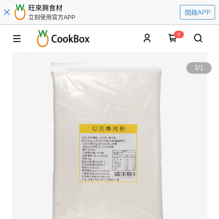
旺來興食材
開啟APP
立刻使用官方APP
0
1
/
1