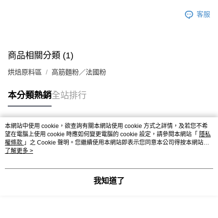
9.5kg
ATM／網路銀行／等多元方式進行付款，方視為交易完成。
※ 請注意：結帳手續完成當下不需立刻繳費，但若您需要取消訂單，請聯絡
客服
每筆NT$90，滿NT$990(含以上)免運費
購買商品的店家。未經商家同意取消之訂單仍視為有效，需透過AFTEE先享
後付繳納相關費用。
7-11取貨付款-重量限制含紙箱10kg，請控制商品重量在9~9.5
※ 交易是否成功請以「AFTEE先享後付 」之結帳頁面顯示為準，若有關於
kg
是否繳費成功／繳費後需取消欲退款等相關疑問，請聯繫「AFTEE先享後付
商品相關分類 (1)
客戶支援中心」
https://netprotections.freshdesk.com/support/home
每筆NT$90，滿NT$990(含以上)免運費
烘焙原料區
高筋麵粉／法國粉
【注意事項】
付款後7-11取貨-重量限制含紙箱10kg，請控制商品重量在9~
１．透過由恩沛科技股份有限公司提供之「AFTEE先享後付」服務完成之交
9.5kg
易，需依本服務之必要範圍內提供個人資料，並將交易相關給付款項請求債
本分類熱銷
全站排行
權轉讓予恩沛科技股份有限公司。
每筆NT$90，滿NT$990(含以上)免運費
２．關於個人資料處理事宜，請瀏覽以下網址：
https://aftee.tw/terms/#terms3
宅配-新竹物流
本網站中使用 cookie，欲查詢有關本網站使用 cookie 方式之詳情，及若您不希
３．未成年的使用者請事先徵得法定代理人或監護人之同意方可使用
熱門標籤
每筆NT$150，滿NT$2,000(含以上)免運費
望在電腦上使用 cookie 時應如何變更電腦的 cookie 設定，請參閱本網站「
隱私
「AFTEE先享後付」，若未經同意申辦者引起之損失，本公司不負相關責
權條款
」之 Cookie 聲明。您繼續使用本網站即表示您同意本公司得按本網站使
任。
用條款之 Cookie 聲明使用 cookie。
了解更多 >
離島客戶-中華郵政
４．使用「AFTEE先享後付」時，將依據個別帳號之用戶狀況，依本公司即
時審查核予不同之上限額度；若仍有額度不足之情形，本公司將視審查結果
每筆NT$120，滿NT$2,000(含以上)免運費
請求用戶進行身份認證。
５．嚴禁一人註冊多個帳號或使用他人資訊註冊。若發現惡意使用之情形，
我知道了
恩沛科技股份有限公司將有權停止該用戶之使用額度並採取法律行動。