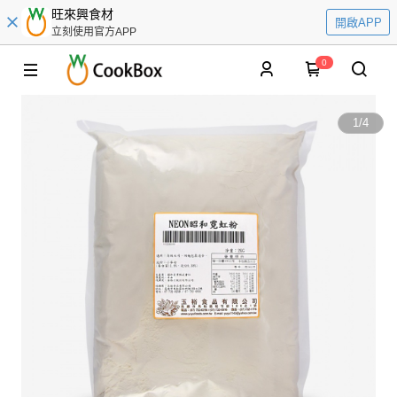
旺來興食材
開啟APP
立刻使用官方APP
0
1
/
4