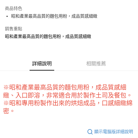
LINE Pay
商品特色
Apple Pay
昭和產業最高品質的麵包用粉，成品質感細緻
街口支付
銷售重點
昭和產業最高品質的麵包用粉，成品質感細緻
悠遊付
全盈+PAY
AFTEE先享後付
詳細說明
相關推薦
相關說明
【關於「AFTEE先享後付」】
ATM付款
AFTEE先享後付是「在收到商品之後才付款」的支付方式。 讓您購物簡單
便利好安心！
※昭和產業最高品質的麵包用粉，成品質感細
１．簡單：不需註冊會員、不需綁卡、不需儲值。
運送方式
緻、入口即溶，非常適合用於製作土司及餐包。
２．便利：只要手機號碼，簡訊認證，即可結帳。
※昭和專用粉製作出來的烘焙成品，口感細緻綿
３．安心：先確認商品／服務後，再付款。
全家取貨付款-重量限制含紙箱10kg，請控制商品重量在9~9.5
密。
kg
【「AFTEE先享後付」結帳流程】
１．於結帳方式選擇「AFTEE先享後付」後，將跳轉至「AFTEE先享後付」
每筆NT$90，滿NT$990(含以上)免運費
結帳頁面，進行簡訊認證並確認金額後，即可完成結帳。
２．訂單成立數日內，您將收到繳費通知簡訊。
顯示電腦版詳細說明
付款後全家取貨-重量限制含紙箱10kg，請控制商品重量在9~
３．收到繳費通知簡訊後14天內，點擊此簡訊中的連結，可透過四大超商／