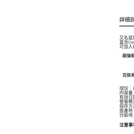
詳細
又名鼠
富含O
可加入
超強
百搭
成份︰
內容量︰
有效日
營養標
保存方
原產地
分裝地
注意事