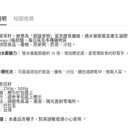
付款後全家
9.5kg
說明
相關推薦
每筆NT$9
7-11取
尾草籽，被譽為「超級食物」富含膳食纖維，遇水會膨脹並產生凝膠
mega-3脂肪酸、蛋白質及多種礦物質
5kg
栱焙食品、優格、燕麥粥、奶昔、沙拉。
每筆NT$9
吸水後能膨脹約 16 倍，增加飽足感，是管理飲食的好幫手
吸水膨脹力：
付款後7-
9.5kg
。
可直接添加於飲品、優格、沙拉、麵包或餅乾中，輕鬆入菜
多樣吃法：
每筆NT$9
奇亞籽
宅配-新竹
250g、500g
期︰標示於包裝上
每筆NT$1
示︰請參考包裝上標示
法︰請避免高溫、潮濕、陽光直射等場所。
離島客戶-
︰巴拉圭
︰台灣
每筆NT$1
。
本產品含種子，對其過敏者請小心食用
項：