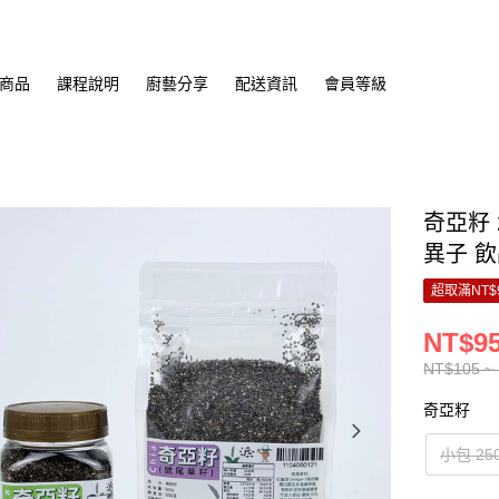
商品
課程說明
廚藝分享
配送資訊
會員等級
奇亞籽 2
異子 飲
超取滿NT$
NT$95
NT$105 ~
奇亞籽
小包 25