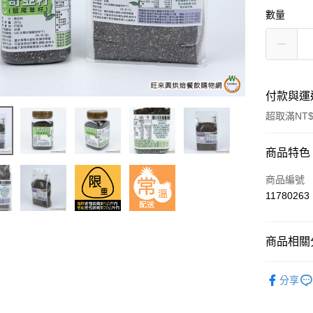
數量
付款與運
超取滿NT$
付款方式
商品特色
信用卡一
商品編號
11780263
超商取貨
商品相關分
運送方式
烘焙原料
全家取貨付
分享
5kg
每筆NT$9