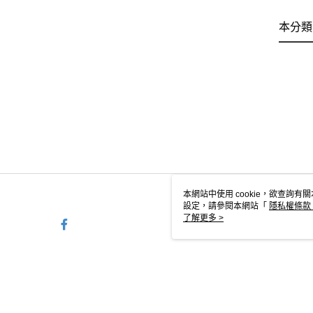
本分類
本網站中使用 cookie，欲查詢有關
設定，請參閱本網站「
隱私權條款
使用 cookie。
了解更多 >