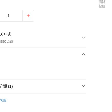
清除
紀錄
送方式
990免運
次付款
付款
類 (1)
區
堅果／五穀類
款-重量限制含紙箱10kg，請控制商品重量在9~9.
客服
0，滿NT$990(含以上)免運費