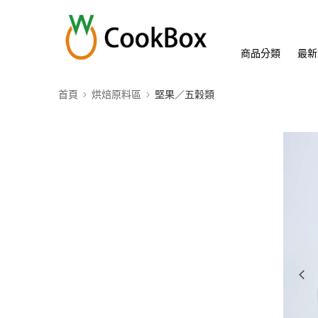
商品分類
最新
首頁
烘焙原料區
堅果／五穀類