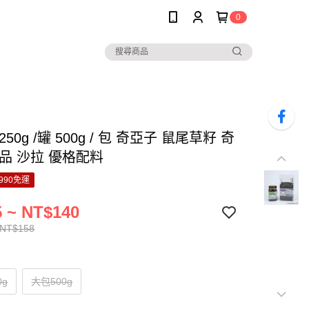
0
50g /罐 500g / 包 奇亞子 鼠尾草籽 奇
品 沙拉 優格配料
990免運
 ~ NT$140
 NT$158
0g
大包500g