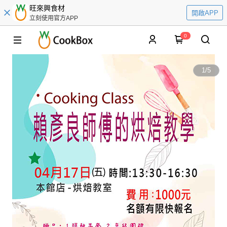
旺來興食材
開啟APP
立刻使用官方APP
0
1
/
5