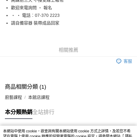
開課前三天 不接受線上報名
免運費
歡迎來電詢問 ‧ 報名
‧ ‧ 電話︰07-370 2223
請自備容器 裝帶成品回家
相關推薦
客服
商品相關分類 (1)
廚藝課程
本館店課程
本分類熱銷
全站排行
本網站中使用 cookie，欲查詢有關本網站使用 cookie 方式之詳情，及若您不希
熱門標籤
望在電腦上使用 cookie 時應如何變更電腦的 cookie 設定，請參閱本網站「
隱私