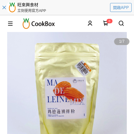
旺來興食材
開啟APP
立刻使用官方APP
0
1
/
7