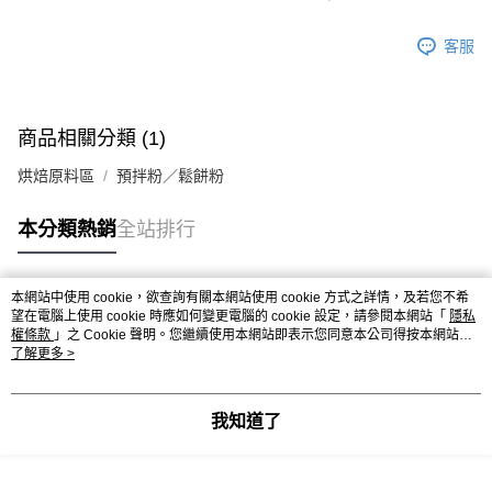
離島客戶-中華郵政
每筆NT$120，滿NT$2,000(含以上)免運費
客服
商品相關分類 (1)
烘焙原料區
預拌粉／鬆餅粉
本分類熱銷
全站排行
本網站中使用 cookie，欲查詢有關本網站使用 cookie 方式之詳情，及若您不希
熱門標籤
望在電腦上使用 cookie 時應如何變更電腦的 cookie 設定，請參閱本網站「
隱私
權條款
」之 Cookie 聲明。您繼續使用本網站即表示您同意本公司得按本網站使
用條款之 Cookie 聲明使用 cookie。
了解更多 >
我知道了