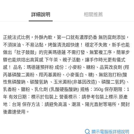
全家取貨付款-重量限制含紙箱10kg，請控制商品重量在9~9.5
詳細說明
相關推薦
kg
每筆NT$90，滿NT$990(含以上)免運費
付款後全家取貨-重量限制含紙箱10kg，請控制商品重量在9~
正統法式比例，外酥內軟，第一口就有濃厚奶香 無防腐劑添加，
9.5kg
不須抹油、不易沾黏，烤盤清洗超快速！ 穩定不失敗，新手也能
每筆NT$90，滿NT$990(含以上)免運費
做出「肚子鼓鼓」的完美瑪德蓮 不需打發、無繁複工序，簡單步
驟也能烘焙出高質感 下午茶、親子活動，讓手作時光更有儀式
7-11取貨付款-重量限制含紙箱10kg，請控制商品重量在9~9.5
感！ 品名：瑪德蓮預拌粉 成份：小麥粉、糖粉、品質改良劑 (羥
kg
丙基磷酸二澱粉、羥丙基澱粉、小麥蛋白、糖)、無鋁泡打粉(酸
每筆NT$90，滿NT$990(含以上)免運費
性焦磷酸鈉、碳酸氫鈉 、玉米澱粉(非基因改造)、磷酸二氫鈣)、
付款後7-11取貨-重量限制含紙箱10kg，請控制商品重量在9~
乳香粉、鹽粉、乳化劑 (乳酸硬脂酸鈉) 規格：350g 保存期限：1
9.5kg
年 有效日期︰標示於包裝上 營養標示︰請參考包裝上標示 原產
地︰台灣 保存方法︰請避免高溫、潮濕、陽光直射等場所，開封
每筆NT$90，滿NT$990(含以上)免運費
後盡速使用。
宅配-新竹物流
每筆NT$150，滿NT$2,000(含以上)免運費
顯示電腦版詳細說明