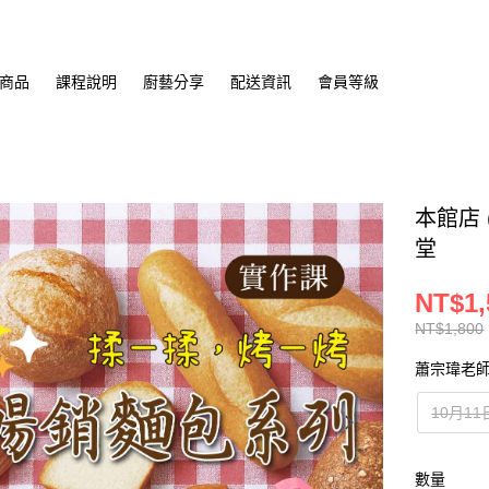
商品
課程說明
廚藝分享
配送資訊
會員等級
本館店 
堂
NT$1,
NT$1,800
蕭宗瑋老
10月11
數量