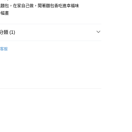
吃麵包，在家自己做，聞著麵包香吃進幸福味
一幅畫
類 (1)
本館店課程
客服