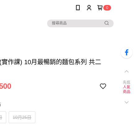
0
(實作課) 10月最暢銷的麵包系列 共二
先逛
500
人氣
商品
師
日
10月25日