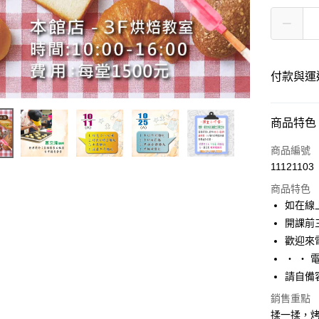
付款與運
付款方式
商品特色
信用卡一
商品編號
11121103
商品特色
運送方式
如在線
數位發送
開課前
免運費
歡迎來
‧ ‧ 電
請自備
銷售重點
揉一揉，