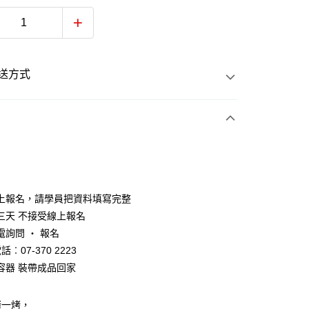
送方式
次付款
上報名，請學員把資料填寫完整
三天 不接受線上報名
電詢問 ‧ 報名
話︰07-370 2223
容器 裝帶成品回家
烤一烤，