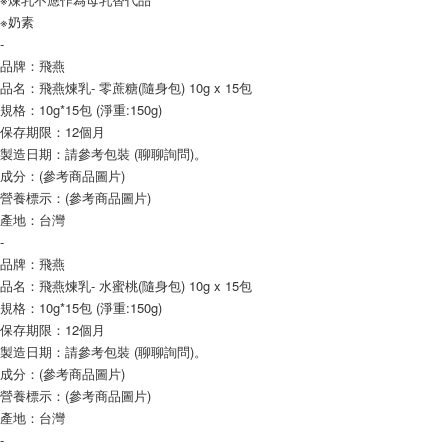
每筆NT$90，滿NT$990(含以上)免運費
結帳頁面，進行簡訊認證並確認金額後，即可完成結帳。
※奶素
２．訂單成立數日內，您將收到繳費通知簡訊。
付款後全家取貨-重量限制含紙箱10kg，請控制商品重量在9~
-
３．收到繳費通知簡訊後14天內，點擊此簡訊中的連結，可透過四大超商／
9.5kg
品牌：飛燕
ATM／網路銀行／等多元方式進行付款，方視為交易完成。
品名：飛燕煉乳- 零蔗糖(隨身包) 10g x 15包
※ 請注意：結帳手續完成當下不需立刻繳費，但若您需要取消訂單，請聯絡
每筆NT$90，滿NT$990(含以上)免運費
購買商品的店家。未經商家同意取消之訂單仍視為有效，需透過AFTEE先享
規格：10g*15包 (淨重:150g)
後付繳納相關費用。
7-11取貨付款-重量限制含紙箱10kg，請控制商品重量在9~9.5
保存期限：12個月
※ 交易是否成功請以「AFTEE先享後付 」之結帳頁面顯示為準，若有關於
kg
製造日期：請參考包裝 (聊聊詢問)。
是否繳費成功／繳費後需取消欲退款等相關疑問，請聯繫「AFTEE先享後付
成分：(參考商品圖片)
客戶支援中心」
https://netprotections.freshdesk.com/support/home
每筆NT$90，滿NT$990(含以上)免運費
營養標示：(參考商品圖片)
【注意事項】
付款後7-11取貨-重量限制含紙箱10kg，請控制商品重量在9~
產地：台灣
１．透過由恩沛科技股份有限公司提供之「AFTEE先享後付」服務完成之交
-
9.5kg
易，需依本服務之必要範圍內提供個人資料，並將交易相關給付款項請求債
品牌：飛燕
權轉讓予恩沛科技股份有限公司。
每筆NT$90，滿NT$990(含以上)免運費
品名：飛燕煉乳- 水蜜桃(隨身包) 10g x 15包
２．關於個人資料處理事宜，請瀏覽以下網址：
https://aftee.tw/terms/#terms3
宅配-新竹物流
規格：10g*15包 (淨重:150g)
３．未成年的使用者請事先徵得法定代理人或監護人之同意方可使用
保存期限：12個月
每筆NT$150，滿NT$2,000(含以上)免運費
「AFTEE先享後付」，若未經同意申辦者引起之損失，本公司不負相關責
製造日期：請參考包裝 (聊聊詢問)。
任。
離島客戶-中華郵政
成分：(參考商品圖片)
４．使用「AFTEE先享後付」時，將依據個別帳號之用戶狀況，依本公司即
時審查核予不同之上限額度；若仍有額度不足之情形，本公司將視審查結果
營養標示：(參考商品圖片)
每筆NT$120，滿NT$2,000(含以上)免運費
請求用戶進行身份認證。
產地：台灣
５．嚴禁一人註冊多個帳號或使用他人資訊註冊。若發現惡意使用之情形，
-
恩沛科技股份有限公司將有權停止該用戶之使用額度並採取法律行動。