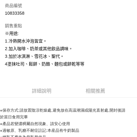
商品編號
超商取貨付款
10833358
LINE Pay
銷售重點
Apple Pay
※用途:
1.冷熱開水沖泡皆宜。
街口支付
2.加入咖啡、奶茶或其他飲品調味。
悠遊付
3.加於冰淇淋、雪花冰、聖代。
4塗抹吐司、鬆餅、奶酪、麵包或餅乾等等
全盈+PAY
AFTEE先享後付
相關說明
詳細說明
相關推薦
【關於「AFTEE先享後付」】
ATM付款
AFTEE先享後付是「在收到商品之後才付款」的支付方式。 讓您購物簡單
便利好安心！
１．簡單：不需註冊會員、不需綁卡、不需儲值。
※保存方式:請放置陰涼乾燥處,避免放在高温潮濕或陽光直射處,開封後請
運送方式
２．便利：只要手機號碼，簡訊認證，即可結帳。
於當日食用完畢
３．安心：先確認商品／服務後，再付款。
全家取貨付款-重量限制含紙箱10kg，請控制商品重量在9~9.5
※產品若變濃稠屬自然現象、請安心使用
kg
※過敏原、乳糖不耐症註記:本産品有牛奶製品
【「AFTEE先享後付」結帳流程】
１．於結帳方式選擇「AFTEE先享後付」後，將跳轉至「AFTEE先享後付」
※煉乳不應作為母乳替代品