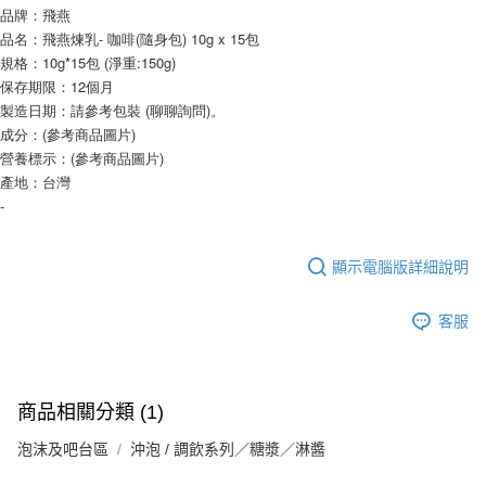
品牌：飛燕
品名：飛燕煉乳- 咖啡(隨身包) 10g x 15包
規格：10g*15包 (淨重:150g)
保存期限：12個月
製造日期：請參考包裝 (聊聊詢問)。
成分：(參考商品圖片)
營養標示：(參考商品圖片)
產地：台灣
-
顯示電腦版詳細說明
客服
商品相關分類 (1)
泡沫及吧台區
沖泡 / 調飲系列／糖漿／淋醬