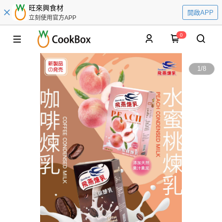
旺來興食材
開啟APP
立刻使用官方APP
0
1
/
8