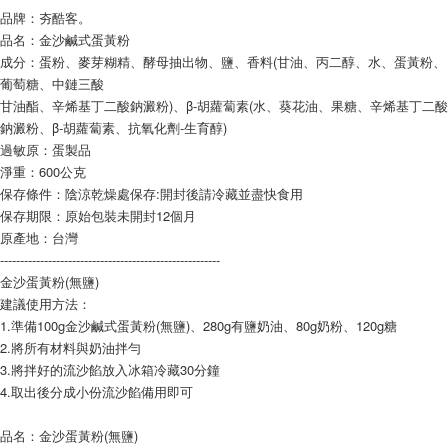
每筆NT$90，滿NT$990(含以上)免運費
結帳頁面，進行簡訊認證並確認金額後，即可完成結帳。
品牌：夯酷客。
２．訂單成立數日內，您將收到繳費通知簡訊。
付款後全家取貨-重量限制含紙箱10kg，請控制商品重量在9~
品名：金沙鹹式蛋黃粉
３．收到繳費通知簡訊後14天內，點擊此簡訊中的連結，可透過四大超商／
成分：蛋粉、麥芽糊精、酵母抽出物、鹽、香料(甘油、丙二醇、水、蛋黃粉、
9.5kg
ATM／網路銀行／等多元方式進行付款，方視為交易完成。
葡萄糖、中鏈三酸
※ 請注意：結帳手續完成當下不需立刻繳費，但若您需要取消訂單，請聯絡
每筆NT$90，滿NT$990(含以上)免運費
甘油酯、辛烯基丁二酸鈉澱粉)、β-胡蘿蔔素(水、葵花油、果糖、辛烯基丁二酸
購買商品的店家。未經商家同意取消之訂單仍視為有效，需透過AFTEE先享
後付繳納相關費用。
鈉澱粉、β-胡蘿蔔素、抗氧化劑-生育醇)
7-11取貨付款-重量限制含紙箱10kg，請控制商品重量在9~9.5
※ 交易是否成功請以「AFTEE先享後付 」之結帳頁面顯示為準，若有關於
過敏原：蛋製品
kg
是否繳費成功／繳費後需取消欲退款等相關疑問，請聯繫「AFTEE先享後付
淨重：600公克
客戶支援中心」
https://netprotections.freshdesk.com/support/home
每筆NT$90，滿NT$990(含以上)免運費
保存條件：陰涼乾燥處保存:開封後請冷藏並盡快食用
【注意事項】
保存期限：原始包裝未開封12個月
付款後7-11取貨-重量限制含紙箱10kg，請控制商品重量在9~
１．透過由恩沛科技股份有限公司提供之「AFTEE先享後付」服務完成之交
原產地：台灣
9.5kg
易，需依本服務之必要範圍內提供個人資料，並將交易相關給付款項請求債
-------------------------------------------------------
權轉讓予恩沛科技股份有限公司。
每筆NT$90，滿NT$990(含以上)免運費
金沙蛋黃粉(無鹽)
２．關於個人資料處理事宜，請瀏覽以下網址：
建議使用方法：
https://aftee.tw/terms/#terms3
宅配-新竹物流
３．未成年的使用者請事先徵得法定代理人或監護人之同意方可使用
1.準備100g金沙鹹式蛋黃粉(無鹽)、280g有鹽奶油、80g奶粉、120g糖
每筆NT$150，滿NT$2,000(含以上)免運費
「AFTEE先享後付」，若未經同意申辦者引起之損失，本公司不負相關責
2.將所有材料與奶油拌勻
任。
3.將拌好的流沙餡放入冰箱冷藏30分鐘
離島客戶-中華郵政
４．使用「AFTEE先享後付」時，將依據個別帳號之用戶狀況，依本公司即
4.取出後分成小份流沙餡備用即可
時審查核予不同之上限額度；若仍有額度不足之情形，本公司將視審查結果
每筆NT$120，滿NT$2,000(含以上)免運費
請求用戶進行身份認證。
５．嚴禁一人註冊多個帳號或使用他人資訊註冊。若發現惡意使用之情形，
品名：金沙蛋黃粉(無鹽)
恩沛科技股份有限公司將有權停止該用戶之使用額度並採取法律行動。