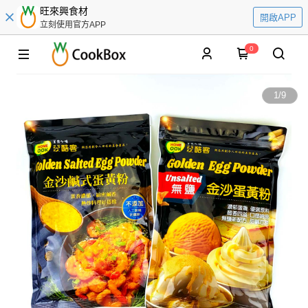
旺來興食材
開啟APP
立刻使用官方APP
0
1
/
9