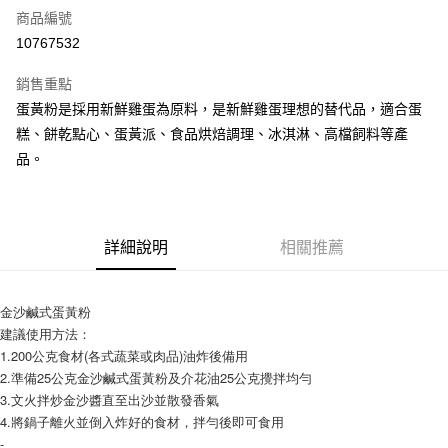
商品編號
超商取貨付款
10767532
LINE Pay
銷售重點
Apple Pay
蛋黃粉是採用新鮮雞蛋為原料，是新鮮雞蛋理想的替代品，適合蛋
糕、餅乾點心、蛋黃派、食品烘焙調理、冰淇淋、高檔飼料等產
街口支付
品。
悠遊付
全盈+PAY
詳細說明
相關推薦
AFTEE先享後付
相關說明
【關於「AFTEE先享後付」】
金沙鹹式蛋黃粉
ATM付款
AFTEE先享後付是「在收到商品之後才付款」的支付方式。 讓您購物簡單
建議使用方法：
便利好安心！
1.200公克食材(各式蔬菜或肉品)油炸後備用
１．簡單：不需註冊會員、不需綁卡、不需儲值。
運送方式
２．便利：只要手機號碼，簡訊認證，即可結帳。
2.準備25公克金沙鹹式蛋黃粉及介花油25公克攪拌均勻
３．安心：先確認商品／服務後，再付款。
全家取貨付款-重量限制含紙箱10kg，請控制商品重量在9~9.5
3.文火拌炒金沙醬直至出沙並散發香氣
4.將鍋子離火並倒入炸好的食材，拌勻後即可食用
kg
【「AFTEE先享後付」結帳流程】
-
１．於結帳方式選擇「AFTEE先享後付」後，將跳轉至「AFTEE先享後付」