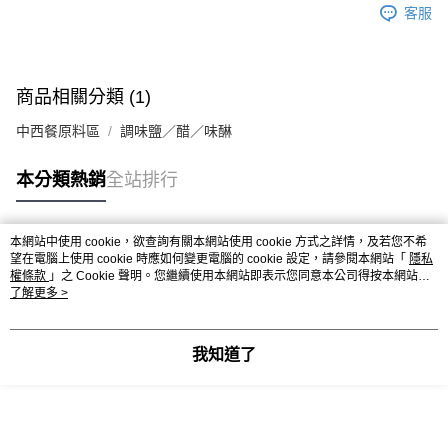
※ 請注意：結帳手續完成當下不需立刻繳費，但若您需要取消訂單，請聯絡
每筆NT$90，滿NT$990(含以上)免運費
客服
購買商品的店家。未經商家同意取消之訂單仍視為有效，需透過AFTEE先享
後付繳納相關費用。
7-11取貨付款-重量限制含紙箱10kg，請控制商品重量在9~9.5
※ 交易是否成功請以「AFTEE先享後付 」之結帳頁面顯示為準，若有關於
kg
是否繳費成功／繳費後需取消欲退款等相關疑問，請聯繫「AFTEE先享後付
客戶支援中心」
https://netprotections.freshdesk.com/support/home
每筆NT$90，滿NT$990(含以上)免運費
商品相關分類 (1)
【注意事項】
中西餐原料區
調味鹽／醋／味醂
付款後7-11取貨-重量限制含紙箱10kg，請控制商品重量在9~
１．透過由恩沛科技股份有限公司提供之「AFTEE先享後付」服務完成之交
9.5kg
易，需依本服務之必要範圍內提供個人資料，並將交易相關給付款項請求債
本分類熱銷
全站排行
權轉讓予恩沛科技股份有限公司。
每筆NT$90，滿NT$990(含以上)免運費
２．關於個人資料處理事宜，請瀏覽以下網址：
https://aftee.tw/terms/#terms3
宅配-新竹物流
３．未成年的使用者請事先徵得法定代理人或監護人之同意方可使用
本網站中使用 cookie，欲查詢有關本網站使用 cookie 方式之詳情，及若您不希
每筆NT$150，滿NT$2,000(含以上)免運費
熱門標籤
「AFTEE先享後付」，若未經同意申辦者引起之損失，本公司不負相關責
望在電腦上使用 cookie 時應如何變更電腦的 cookie 設定，請參閱本網站「
隱私
任。
權條款
」之 Cookie 聲明。您繼續使用本網站即表示您同意本公司得按本網站使
離島客戶-中華郵政
４．使用「AFTEE先享後付」時，將依據個別帳號之用戶狀況，依本公司即
用條款之 Cookie 聲明使用 cookie。
了解更多 >
時審查核予不同之上限額度；若仍有額度不足之情形，本公司將視審查結果
每筆NT$120，滿NT$2,000(含以上)免運費
請求用戶進行身份認證。
５．嚴禁一人註冊多個帳號或使用他人資訊註冊。若發現惡意使用之情形，
我知道了
恩沛科技股份有限公司將有權停止該用戶之使用額度並採取法律行動。