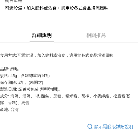
銷售重點
Apple Pay
可灑於湯，加入餡料或沾食，適用於各式食品增添風味
街口支付
悠遊付
詳細說明
相關推薦
全盈+PAY
AFTEE先享後付
食用方式:可灑於湯，加入餡料或沾食，適用於各式食品增添風味
相關說明
【關於「AFTEE先享後付」】
品牌: 綠吔
ATM付款
AFTEE先享後付是「在收到商品之後才付款」的支付方式。 讓您購物簡單
規格: 45g，含罐總重約147g
便利好安心！
保存期限: 2年。(未開封)
１．簡單：不需註冊會員、不需綁卡、不需儲值。
運送方式
製造日期: 請參考包裝 (聊聊詢問)。
２．便利：只要手機號碼，簡訊認證，即可結帳。
３．安心：先確認商品／服務後，再付款。
成分: 海鹽、湖鹽、L-麩酸鈉、蔗糖、糯米粉、胡椒、小麥纖維、松露粉(松
全家取貨付款-重量限制含紙箱10kg，請控制商品重量在9~9.5
露、香料)、馬告
kg
【「AFTEE先享後付」結帳流程】
產地: 台灣
１．於結帳方式選擇「AFTEE先享後付」後，將跳轉至「AFTEE先享後付」
每筆NT$90，滿NT$990(含以上)免運費
結帳頁面，進行簡訊認證並確認金額後，即可完成結帳。
２．訂單成立數日內，您將收到繳費通知簡訊。
付款後全家取貨-重量限制含紙箱10kg，請控制商品重量在9~
顯示電腦版詳細說明
３．收到繳費通知簡訊後14天內，點擊此簡訊中的連結，可透過四大超商／
9.5kg
ATM／網路銀行／等多元方式進行付款，方視為交易完成。