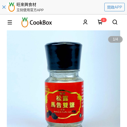
旺來興食材
開啟APP
立刻使用官方APP
0
1
/
4