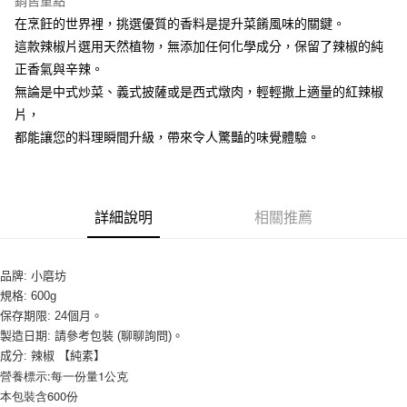
銷售重點
Apple Pay
在烹飪的世界裡，挑選優質的香料是提升菜餚風味的關鍵。
這款辣椒片選用天然植物，無添加任何化學成分，保留了辣椒的純
街口支付
正香氣與辛辣。
悠遊付
無論是中式炒菜、義式披薩或是西式燉肉，輕輕撒上適量的紅辣椒
片，
全盈+PAY
都能讓您的料理瞬間升級，帶來令人驚豔的味覺體驗。
AFTEE先享後付
相關說明
【關於「AFTEE先享後付」】
ATM付款
AFTEE先享後付是「在收到商品之後才付款」的支付方式。 讓您購物簡單
詳細說明
相關推薦
便利好安心！
１．簡單：不需註冊會員、不需綁卡、不需儲值。
運送方式
２．便利：只要手機號碼，簡訊認證，即可結帳。
品牌: 小磨坊
３．安心：先確認商品／服務後，再付款。
全家取貨付款-重量限制含紙箱10kg，請控制商品重量在9~9.5
規格: 600g
kg
【「AFTEE先享後付」結帳流程】
保存期限: 24個月。
１．於結帳方式選擇「AFTEE先享後付」後，將跳轉至「AFTEE先享後付」
每筆NT$90，滿NT$990(含以上)免運費
製造日期: 請參考包裝 (聊聊詢問)。
結帳頁面，進行簡訊認證並確認金額後，即可完成結帳。
成分: 辣椒 【純素】
２．訂單成立數日內，您將收到繳費通知簡訊。
付款後全家取貨-重量限制含紙箱10kg，請控制商品重量在9~
營養標示:每一份量1公克
３．收到繳費通知簡訊後14天內，點擊此簡訊中的連結，可透過四大超商／
9.5kg
ATM／網路銀行／等多元方式進行付款，方視為交易完成。
本包裝含600份