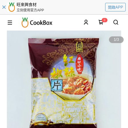
旺來興食材
開啟APP
立刻使用官方APP
0
1
/
3