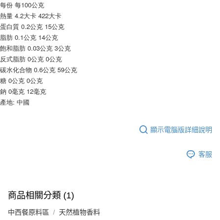
※ 請注意：結帳手續完成當下不需立刻繳費，但若您需要取消訂單，請聯絡
每筆NT$90，滿NT$990(含以上)免運費
每份 每100公克
購買商品的店家。未經商家同意取消之訂單仍視為有效，需透過AFTEE先享
熱量 4.2大卡 422大卡
後付繳納相關費用。
7-11取貨付款-重量限制含紙箱10kg，請控制商品重量在9~9.5
蛋白質 0.2公克 15公克
※ 交易是否成功請以「AFTEE先享後付 」之結帳頁面顯示為準，若有關於
kg
脂肪 0.1公克 14公克
是否繳費成功／繳費後需取消欲退款等相關疑問，請聯繫「AFTEE先享後付
客戶支援中心」
https://netprotections.freshdesk.com/support/home
每筆NT$90，滿NT$990(含以上)免運費
飽和脂肪 0.03公克 3公克
反式脂肪 0公克 0公克
【注意事項】
付款後7-11取貨-重量限制含紙箱10kg，請控制商品重量在9~
碳水化合物 0.6公克 59公克
１．透過由恩沛科技股份有限公司提供之「AFTEE先享後付」服務完成之交
9.5kg
糖 0公克 0公克
易，需依本服務之必要範圍內提供個人資料，並將交易相關給付款項請求債
權轉讓予恩沛科技股份有限公司。
鈉 0毫克 12毫克
每筆NT$90，滿NT$990(含以上)免運費
２．關於個人資料處理事宜，請瀏覽以下網址：
產地: 中國
https://aftee.tw/terms/#terms3
宅配-新竹物流
３．未成年的使用者請事先徵得法定代理人或監護人之同意方可使用
每筆NT$150，滿NT$2,000(含以上)免運費
「AFTEE先享後付」，若未經同意申辦者引起之損失，本公司不負相關責
顯示電腦版詳細說明
任。
離島客戶-中華郵政
４．使用「AFTEE先享後付」時，將依據個別帳號之用戶狀況，依本公司即
時審查核予不同之上限額度；若仍有額度不足之情形，本公司將視審查結果
每筆NT$120，滿NT$2,000(含以上)免運費
客服
請求用戶進行身份認證。
５．嚴禁一人註冊多個帳號或使用他人資訊註冊。若發現惡意使用之情形，
恩沛科技股份有限公司將有權停止該用戶之使用額度並採取法律行動。
商品相關分類 (1)
中西餐原料區
天然植物香料