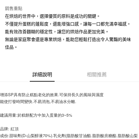
LINE Pay
銷售重點
Apple Pay
在烘焙的世界中，選擇優質的原料是成功的關鍵。
不僅提升蛋糕的蓬鬆度，還能增強口感，讓每一口都充滿幸福感。
街口支付
能有效改善麵糊的穩定性，讓您的烘焙作品更加完美。
悠遊付
無論是家庭聚會還是專業烘焙，能助您輕鬆打造出令人驚豔的美味
佳品。
全盈+PAY
AFTEE先享後付
相關說明
詳細說明
相關推薦
【關於「AFTEE先享後付」】
ATM付款
AFTEE先享後付是「在收到商品之後才付款」的支付方式。 讓您購物簡單
便利好安心！
１．簡單：不需註冊會員、不需綁卡、不需儲值。
增添SP具有防止糕點老化的效果.可保持長久的風味與濕度
運送方式
２．便利：只要手機號碼，簡訊認證，即可結帳。
能使打發時間變快.不易消泡,不易油水分離.
３．安心：先確認商品／服務後，再付款。
全家取貨付款-重量限制含紙箱10kg，請控制商品重量在9~9.5
kg
建議用量:於糕餅配方中加入蛋量的3~5%
【「AFTEE先享後付」結帳流程】
１．於結帳方式選擇「AFTEE先享後付」後，將跳轉至「AFTEE先享後付」
每筆NT$90，滿NT$990(含以上)免運費
結帳頁面，進行簡訊認證並確認金額後，即可完成結帳。
品牌: 紅頂
２．訂單成立數日內，您將收到繳費通知簡訊。
付款後全家取貨-重量限制含紙箱10kg，請控制商品重量在9~
成份:甜味劑(D-山梨醇液70%).乳化劑(脂肪酸甘油酯.脂肪酸庶糖酯.脂肪酸山梨
３．收到繳費通知簡訊後14天內，點擊此簡訊中的連結，可透過四大超商／