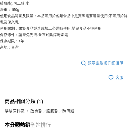
9.5kg
醇酐酯).丙二醇.水
ATM／網路銀行／等多元方式進行付款，方視為交易完成。
※ 請注意：結帳手續完成當下不需立刻繳費，但若您需要取消訂單，請聯絡
淨重：150g
每筆NT$90，滿NT$990(含以上)免運費
購買商品的店家。未經商家同意取消之訂單仍視為有效，需透過AFTEE先享
使用食品範圍及限量：本品可用於各類食品中是實際需要適量使用;不可用於鮮
後付繳納相關費用。
7-11取貨付款-重量限制含紙箱10kg，請控制商品重量在9~9.5
乳及保久乳
※ 交易是否成功請以「AFTEE先享後付 」之結帳頁面顯示為準，若有關於
kg
使用限制：限於食品製造或加工必需時使用;嬰兒食品不得使用
是否繳費成功／繳費後需取消欲退款等相關疑問，請聯繫「AFTEE先享後付
保存條件：請避免光照.並置於陰涼乾燥處
客戶支援中心」
https://netprotections.freshdesk.com/support/home
每筆NT$90，滿NT$990(含以上)免運費
保存期限：1年
【注意事項】
付款後7-11取貨-重量限制含紙箱10kg，請控制商品重量在9~
產地：台灣
１．透過由恩沛科技股份有限公司提供之「AFTEE先享後付」服務完成之交
9.5kg
易，需依本服務之必要範圍內提供個人資料，並將交易相關給付款項請求債
權轉讓予恩沛科技股份有限公司。
每筆NT$90，滿NT$990(含以上)免運費
顯示電腦版詳細說明
２．關於個人資料處理事宜，請瀏覽以下網址：
https://aftee.tw/terms/#terms3
宅配-新竹物流
３．未成年的使用者請事先徵得法定代理人或監護人之同意方可使用
客服
每筆NT$150，滿NT$2,000(含以上)免運費
「AFTEE先享後付」，若未經同意申辦者引起之損失，本公司不負相關責
任。
離島客戶-中華郵政
４．使用「AFTEE先享後付」時，將依據個別帳號之用戶狀況，依本公司即
時審查核予不同之上限額度；若仍有額度不足之情形，本公司將視審查結果
每筆NT$120，滿NT$2,000(含以上)免運費
商品相關分類 (1)
請求用戶進行身份認證。
５．嚴禁一人註冊多個帳號或使用他人資訊註冊。若發現惡意使用之情形，
烘焙原料區
恩沛科技股份有限公司將有權停止該用戶之使用額度並採取法律行動。
改良劑／膨脹劑／酵母粉
本分類熱銷
全站排行