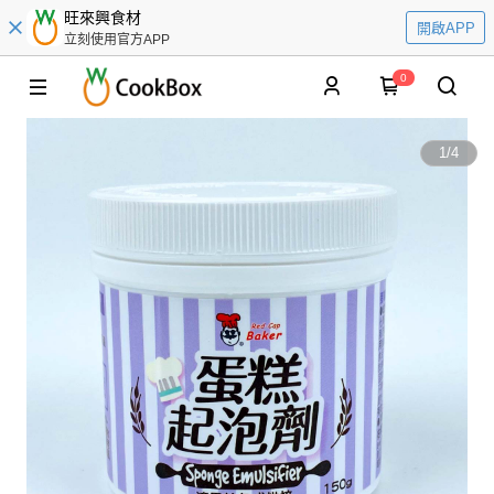
旺來興食材
開啟APP
立刻使用官方APP
0
1
/
4