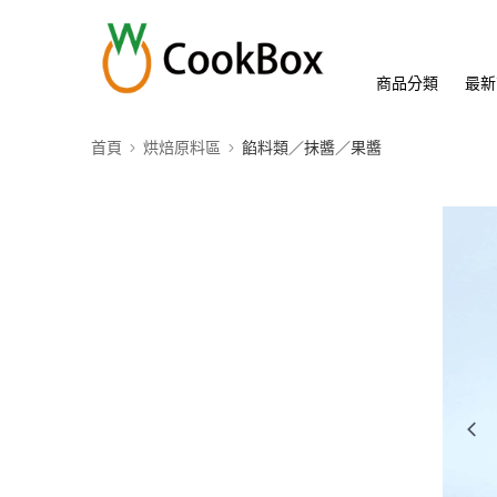
商品分類
最新
首頁
烘焙原料區
餡料類／抹醬／果醬