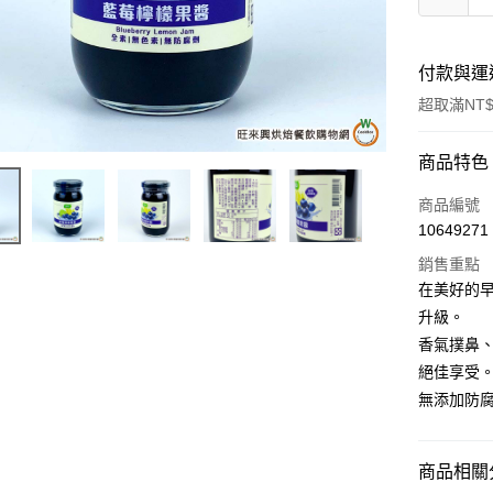
付款與運
超取滿NT$
付款方式
商品特色
信用卡一
商品編號
10649271
超商取貨
銷售重點
LINE Pay
在美好的
升級。
Apple Pay
香氣撲鼻
街口支付
絕佳享受
無添加防
悠遊付
全盈+PAY
商品相關分
AFTEE先