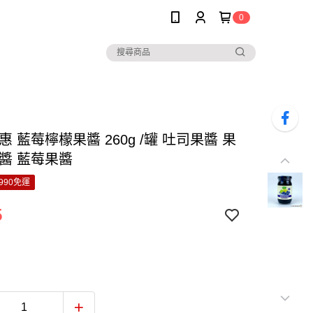
0
惠 藍莓檸檬果醬 260g /罐 吐司果醬 果
果醬 藍莓果醬
990免運
5