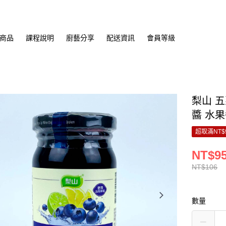
商品
課程說明
廚藝分享
配送資訊
會員等級
梨山 五
醬 水
超取滿NT$
NT$9
NT$106
數量