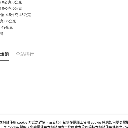
求債權轉
 0公克 0公克
２．關於
每筆NT$9
 0公克 0公克
https://aft
物 4.5公克 45公克
３．未成
宅配-新竹
公克 36公克
「AFTE
每筆NT$1
 49毫克
任。
４．使用「
台灣
離島客戶-
即時審查
結果請求
每筆NT$1
５．嚴禁
形，恩沛
熱銷
全站排行
動。
本網站使用 cookie 方式之詳情，及若您不希望在電腦上使用 cookie 時應如何變更電腦的
」之 Cookie 聲明。您繼續使用本網站即表示您同意本公司得按本網站使用條款之 Coo
關於我們
客服資訊