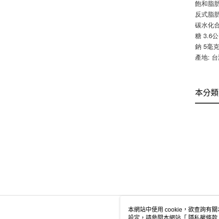
飽和脂肪
反式脂肪
碳水化合
糖 3.6
鈉 5毫克
產地: 
本分類
本網站中使用 cookie，欲查詢有關
設定，請參閱本網站「
隱私權條款