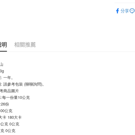
相關說明
烘焙原料
分享
【關於「A
ATM付款
AFTEE
便利好安
１．簡單
２．便利
運送方式
３．安心
說明
相關推薦
全家取貨付
【「AFT
5kg
１．於結帳
付」結帳
每筆NT$9
梨山
２．訂單
0g
３．收到繳
付款後全家
／ATM／
: 一年。
9.5kg
※ 請注意
: 請參考包裝 (聊聊詢問)。
絡購買商品
每筆NT$9
參考商品圖片
先享後付
:每一份量10公克
※ 交易是
7-11取
26份
是否繳費成
5kg
付客戶支
100公克
每筆NT$9
大卡 180大卡
【注意事
0公克 0公克
１．透過由
付款後7-
公克 0公克
交易，需
9.5kg