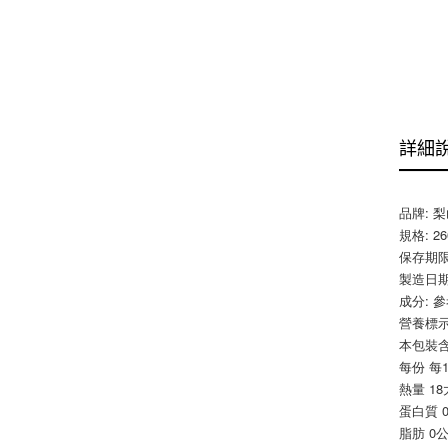
詳細
品牌: 
規格: 26
保存期限
製造日期
成分: 
營養標示
本包裝含
每份 每
熱量 18
蛋白質 
脂肪 0