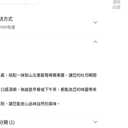
清除
紀錄
送方式
990免運
次付款
付款
早晨，搭配一抹梨山五惠藍莓檸檬果醬，讓您的吐司瞬間
、口感滑順，無論是早餐或下午茶，都能為您的味蕾帶來
。
腐劑，讓您能安心品味自然的美味。
類 (1)
享後付