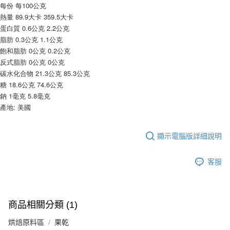
9.5kg
每份 每100公克
ATM／網路銀行／等多元方式進行付款，方視為交易完成。
※ 請注意：結帳手續完成當下不需立刻繳費，但若您需要取消訂單，請聯絡
熱量 89.9大卡 359.5大卡
每筆NT$90，滿NT$990(含以上)免運費
購買商品的店家。未經商家同意取消之訂單仍視為有效，需透過AFTEE先享
蛋白質 0.6公克 2.2公克
後付繳納相關費用。
7-11取貨付款-重量限制含紙箱10kg，請控制商品重量在9~9.5
脂肪 0.3公克 1.1公克
※ 交易是否成功請以「AFTEE先享後付 」之結帳頁面顯示為準，若有關於
kg
飽和脂肪 0公克 0.2公克
是否繳費成功／繳費後需取消欲退款等相關疑問，請聯繫「AFTEE先享後付
反式脂肪 0公克 0公克
客戶支援中心」
https://netprotections.freshdesk.com/support/home
每筆NT$90，滿NT$990(含以上)免運費
碳水化合物 21.3公克 85.3公克
【注意事項】
付款後7-11取貨-重量限制含紙箱10kg，請控制商品重量在9~
糖 18.6公克 74.6公克
１．透過由恩沛科技股份有限公司提供之「AFTEE先享後付」服務完成之交
9.5kg
鈉 1毫克 5.8毫克
易，需依本服務之必要範圍內提供個人資料，並將交易相關給付款項請求債
產地: 美國
權轉讓予恩沛科技股份有限公司。
每筆NT$90，滿NT$990(含以上)免運費
２．關於個人資料處理事宜，請瀏覽以下網址：
https://aftee.tw/terms/#terms3
宅配-新竹物流
３．未成年的使用者請事先徵得法定代理人或監護人之同意方可使用
顯示電腦版詳細說明
每筆NT$150，滿NT$2,000(含以上)免運費
「AFTEE先享後付」，若未經同意申辦者引起之損失，本公司不負相關責
任。
離島客戶-中華郵政
客服
４．使用「AFTEE先享後付」時，將依據個別帳號之用戶狀況，依本公司即
時審查核予不同之上限額度；若仍有額度不足之情形，本公司將視審查結果
每筆NT$120，滿NT$2,000(含以上)免運費
請求用戶進行身份認證。
５．嚴禁一人註冊多個帳號或使用他人資訊註冊。若發現惡意使用之情形，
恩沛科技股份有限公司將有權停止該用戶之使用額度並採取法律行動。
商品相關分類 (1)
烘焙原料區
果乾