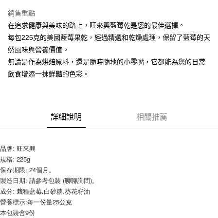
LINE Pay
銷售重點
Apple Pay
在追求健康與美味的路上，旺來興藍莓乾是您的最佳選擇。
每包225克的美國藍莓果乾，經過精選和乾燥處理，保留了藍莓的天
街口支付
然風味與營養價值。
悠遊付
無論是作為烘焙原料，還是隨時隨地的小零嘴，它都能為您的日常
飲食增添一抹鮮豔的色彩。
全盈+PAY
AFTEE先享後付
相關說明
詳細說明
相關推薦
【關於「AFTEE先享後付」】
ATM付款
AFTEE先享後付是「在收到商品之後才付款」的支付方式。 讓您購物簡單
便利好安心！
１．簡單：不需註冊會員、不需綁卡、不需儲值。
品牌: 旺來興
運送方式
２．便利：只要手機號碼，簡訊認證，即可結帳。
規格: 225g
３．安心：先確認商品／服務後，再付款。
全家取貨付款-重量限制含紙箱10kg，請控制商品重量在9~9.5
保存期限: 24個月。
kg
製造日期: 請參考包裝 (聊聊詢問)。
【「AFTEE先享後付」結帳流程】
１．於結帳方式選擇「AFTEE先享後付」後，將跳轉至「AFTEE先享後付」
成分: 栽種藍莓.白砂糖.葵花籽油
每筆NT$90，滿NT$990(含以上)免運費
結帳頁面，進行簡訊認證並確認金額後，即可完成結帳。
營養標示:每一份量25公克
２．訂單成立數日內，您將收到繳費通知簡訊。
付款後全家取貨-重量限制含紙箱10kg，請控制商品重量在9~
本包裝含9份
３．收到繳費通知簡訊後14天內，點擊此簡訊中的連結，可透過四大超商／