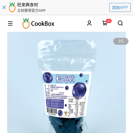
旺來興食材
開啟APP
立刻使用官方APP
0
1
/
5