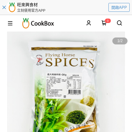
旺來興食材
開啟APP
立刻使用官方APP
0
1
/
2