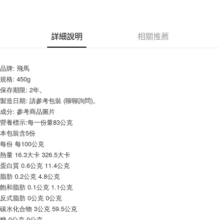
LINE Pay
Apple Pay
詳細說明
相關推薦
街口支付
悠遊付
品牌: 飛馬
全盈+PAY
規格: 450g
保存期限: 2年。
AFTEE先享後付
製造日期: 請參考包裝 (聊聊詢問)。
相關說明
成分: 參考商品圖片
【關於「AFTEE先享後付」】
營養標示:每一份量83公克
ATM付款
AFTEE先享後付是「在收到商品之後才付款」的支付方式。 讓您購物簡單
本包裝含5份
便利好安心！
每份 每100公克
１．簡單：不需註冊會員、不需綁卡、不需儲值。
運送方式
熱量 16.3大卡 326.5大卡
２．便利：只要手機號碼，簡訊認證，即可結帳。
３．安心：先確認商品／服務後，再付款。
蛋白質 0.6公克 11.4公克
全家取貨付款-重量限制含紙箱10kg，請控制商品重量在9~9.5
脂肪 0.2公克 4.8公克
kg
【「AFTEE先享後付」結帳流程】
飽和脂肪 0.1公克 1.1公克
１．於結帳方式選擇「AFTEE先享後付」後，將跳轉至「AFTEE先享後付」
每筆NT$90，滿NT$990(含以上)免運費
反式脂肪 0公克 0公克
結帳頁面，進行簡訊認證並確認金額後，即可完成結帳。
碳水化合物 3公克 59.5公克
２．訂單成立數日內，您將收到繳費通知簡訊。
付款後全家取貨-重量限制含紙箱10kg，請控制商品重量在9~
３．收到繳費通知簡訊後14天內，點擊此簡訊中的連結，可透過四大超商／
糖 0公克 0公克