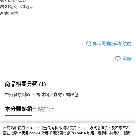
9.5kg
ATM／網路銀行／等多元方式進行付款，方視為交易完成。
鈉 34毫克 670毫克
※ 請注意：結帳手續完成當下不需立刻繳費，但若您需要取消訂單，請聯絡
每筆NT$90，滿NT$990(含以上)免運費
產地: 台灣
購買商品的店家。未經商家同意取消之訂單仍視為有效，需透過AFTEE先享
-
後付繳納相關費用。
7-11取貨付款-重量限制含紙箱10kg，請控制商品重量在9~9.5
※ 交易是否成功請以「AFTEE先享後付 」之結帳頁面顯示為準，若有關於
kg
是否繳費成功／繳費後需取消欲退款等相關疑問，請聯繫「AFTEE先享後付
客戶支援中心」
https://netprotections.freshdesk.com/support/home
每筆NT$90，滿NT$990(含以上)免運費
顯示電腦版詳細說明
【注意事項】
付款後7-11取貨-重量限制含紙箱10kg，請控制商品重量在9~
１．透過由恩沛科技股份有限公司提供之「AFTEE先享後付」服務完成之交
9.5kg
易，需依本服務之必要範圍內提供個人資料，並將交易相關給付款項請求債
客服
權轉讓予恩沛科技股份有限公司。
每筆NT$90，滿NT$990(含以上)免運費
２．關於個人資料處理事宜，請瀏覽以下網址：
https://aftee.tw/terms/#terms3
宅配-新竹物流
３．未成年的使用者請事先徵得法定代理人或監護人之同意方可使用
每筆NT$150，滿NT$2,000(含以上)免運費
商品相關分類 (1)
「AFTEE先享後付」，若未經同意申辦者引起之損失，本公司不負相關責
任。
離島客戶-中華郵政
中西餐原料區
調味粉／食材 / 調理包
４．使用「AFTEE先享後付」時，將依據個別帳號之用戶狀況，依本公司即
時審查核予不同之上限額度；若仍有額度不足之情形，本公司將視審查結果
每筆NT$120，滿NT$2,000(含以上)免運費
請求用戶進行身份認證。
本分類熱銷
全站排行
５．嚴禁一人註冊多個帳號或使用他人資訊註冊。若發現惡意使用之情形，
恩沛科技股份有限公司將有權停止該用戶之使用額度並採取法律行動。
本網站中使用 cookie，欲查詢有關本網站使用 cookie 方式之詳情，及若您不希
熱門標籤
望在電腦上使用 cookie 時應如何變更電腦的 cookie 設定，請參閱本網站「
隱私