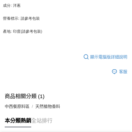
※ 請注意：結帳手續完成當下不需立刻繳費，但若您需要取消訂單，請聯絡
每筆NT$90，滿NT$990(含以上)免運費
成分: 洋蔥
購買商品的店家。未經商家同意取消之訂單仍視為有效，需透過AFTEE先享
後付繳納相關費用。
7-11取貨付款-重量限制含紙箱10kg，請控制商品重量在9~9.5
※ 交易是否成功請以「AFTEE先享後付 」之結帳頁面顯示為準，若有關於
營養標示: 請參考包裝
kg
是否繳費成功／繳費後需取消欲退款等相關疑問，請聯繫「AFTEE先享後付
客戶支援中心」
https://netprotections.freshdesk.com/support/home
每筆NT$90，滿NT$990(含以上)免運費
產地: 印度(請參考包裝)
【注意事項】
付款後7-11取貨-重量限制含紙箱10kg，請控制商品重量在9~
１．透過由恩沛科技股份有限公司提供之「AFTEE先享後付」服務完成之交
9.5kg
易，需依本服務之必要範圍內提供個人資料，並將交易相關給付款項請求債
權轉讓予恩沛科技股份有限公司。
每筆NT$90，滿NT$990(含以上)免運費
顯示電腦版詳細說明
２．關於個人資料處理事宜，請瀏覽以下網址：
https://aftee.tw/terms/#terms3
宅配-新竹物流
３．未成年的使用者請事先徵得法定代理人或監護人之同意方可使用
客服
每筆NT$150，滿NT$2,000(含以上)免運費
「AFTEE先享後付」，若未經同意申辦者引起之損失，本公司不負相關責
任。
離島客戶-中華郵政
４．使用「AFTEE先享後付」時，將依據個別帳號之用戶狀況，依本公司即
時審查核予不同之上限額度；若仍有額度不足之情形，本公司將視審查結果
每筆NT$120，滿NT$2,000(含以上)免運費
商品相關分類 (1)
請求用戶進行身份認證。
５．嚴禁一人註冊多個帳號或使用他人資訊註冊。若發現惡意使用之情形，
中西餐原料區
天然植物香料
恩沛科技股份有限公司將有權停止該用戶之使用額度並採取法律行動。
本分類熱銷
全站排行