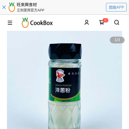
旺來興食材
開啟APP
立刻使用官方APP
0
1
/
3