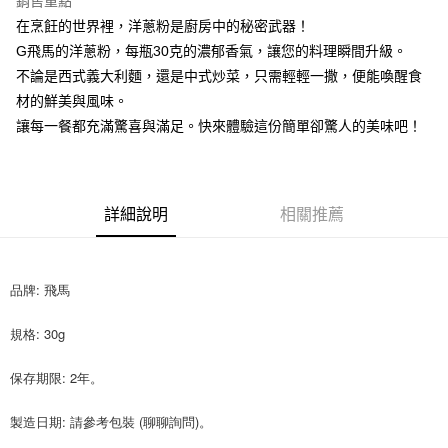
銷售重點
Apple Pay
在烹飪的世界裡，洋蔥粉是廚房中的秘密武器！
G飛馬的洋蔥粉，每瓶30克的濃郁香氣，讓您的料理瞬間升級。
街口支付
不論是西式義大利麵，還是中式炒菜，只需輕輕一撒，便能喚醒食
悠遊付
材的鮮美與風味。
讓每一餐都充滿驚喜與滿足。快來體驗這份簡單卻驚人的美味吧！
全盈+PAY
AFTEE先享後付
相關說明
詳細說明
相關推薦
【關於「AFTEE先享後付」】
ATM付款
AFTEE先享後付是「在收到商品之後才付款」的支付方式。 讓您購物簡單
便利好安心！
１．簡單：不需註冊會員、不需綁卡、不需儲值。
運送方式
品牌: 飛馬
２．便利：只要手機號碼，簡訊認證，即可結帳。
３．安心：先確認商品／服務後，再付款。
全家取貨付款-重量限制含紙箱10kg，請控制商品重量在9~9.5
規格: 30g
kg
【「AFTEE先享後付」結帳流程】
１．於結帳方式選擇「AFTEE先享後付」後，將跳轉至「AFTEE先享後付」
每筆NT$90，滿NT$990(含以上)免運費
保存期限: 2年。
結帳頁面，進行簡訊認證並確認金額後，即可完成結帳。
２．訂單成立數日內，您將收到繳費通知簡訊。
付款後全家取貨-重量限制含紙箱10kg，請控制商品重量在9~
３．收到繳費通知簡訊後14天內，點擊此簡訊中的連結，可透過四大超商／
製造日期: 請參考包裝 (聊聊詢問)。
9.5kg
ATM／網路銀行／等多元方式進行付款，方視為交易完成。