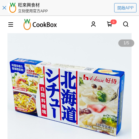
旺來興食材
開啟APP
立刻使用官方APP
0
1
/
5