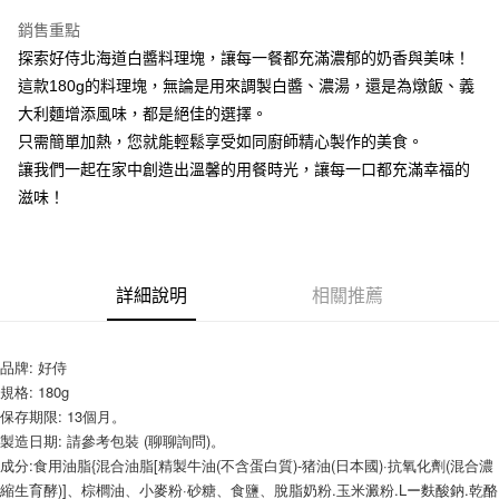
LINE Pay
銷售重點
Apple Pay
探索好侍北海道白醬料理塊，讓每一餐都充滿濃郁的奶香與美味！
這款180g的料理塊，無論是用來調製白醬、濃湯，還是為燉飯、義
街口支付
大利麵增添風味，都是絕佳的選擇。
悠遊付
只需簡單加熱，您就能輕鬆享受如同廚師精心製作的美食。
讓我們一起在家中創造出溫馨的用餐時光，讓每一口都充滿幸福的
全盈+PAY
滋味！
AFTEE先享後付
相關說明
【關於「AFTEE先享後付」】
ATM付款
AFTEE先享後付是「在收到商品之後才付款」的支付方式。 讓您購物簡單
詳細說明
相關推薦
便利好安心！
１．簡單：不需註冊會員、不需綁卡、不需儲值。
運送方式
２．便利：只要手機號碼，簡訊認證，即可結帳。
品牌: 好侍
３．安心：先確認商品／服務後，再付款。
全家取貨付款-重量限制含紙箱10kg，請控制商品重量在9~9.5
規格: 180g
kg
【「AFTEE先享後付」結帳流程】
保存期限: 13個月。
１．於結帳方式選擇「AFTEE先享後付」後，將跳轉至「AFTEE先享後付」
每筆NT$90，滿NT$990(含以上)免運費
製造日期: 請參考包裝 (聊聊詢問)。
結帳頁面，進行簡訊認證並確認金額後，即可完成結帳。
成分:食用油脂{混合油脂[精製牛油(不含蛋白質)-猪油(日本國)·抗氧化劑(混合濃
２．訂單成立數日內，您將收到繳費通知簡訊。
付款後全家取貨-重量限制含紙箱10kg，請控制商品重量在9~
縮生育酵)]、棕櫚油、小麥粉·砂糖、食鹽、脫脂奶粉.玉米澱粉.Lー麩酸鈉.乾酪
３．收到繳費通知簡訊後14天內，點擊此簡訊中的連結，可透過四大超商／