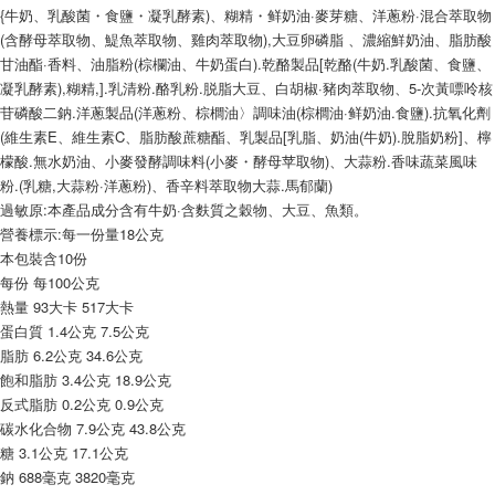
9.5kg
ATM／網路銀行／等多元方式進行付款，方視為交易完成。
{牛奶、乳酸菌・食鹽・凝乳酵素)、糊精・鲜奶油·麥芽糖、洋蔥粉·混合萃取物
※ 請注意：結帳手續完成當下不需立刻繳費，但若您需要取消訂單，請聯絡
每筆NT$90，滿NT$990(含以上)免運費
(含酵母萃取物、鯷魚萃取物、雞肉萃取物),大豆卵磷脂 、濃縮鮮奶油、脂肪酸
購買商品的店家。未經商家同意取消之訂單仍視為有效，需透過AFTEE先享
甘油酯·香料、油脂粉(棕欄油、牛奶蛋白).乾酪製品[乾酪(牛奶.乳酸菌、食鹽、
後付繳納相關費用。
7-11取貨付款-重量限制含紙箱10kg，請控制商品重量在9~9.5
凝乳酵素),糊精,].乳清粉.酪乳粉.脱脂大豆、白胡椒·豬肉萃取物、5-次黃嘌呤核
※ 交易是否成功請以「AFTEE先享後付 」之結帳頁面顯示為準，若有關於
kg
苷磷酸二鈉.洋蔥製品(洋蔥粉、棕櫚油〉調味油(棕櫚油·鲜奶油.食鹽).抗氧化劑
是否繳費成功／繳費後需取消欲退款等相關疑問，請聯繫「AFTEE先享後付
客戶支援中心」
https://netprotections.freshdesk.com/support/home
每筆NT$90，滿NT$990(含以上)免運費
(維生素E、維生素C、脂肪酸蔗糖酯、乳製品[乳脂、奶油(牛奶).脫脂奶粉]、檸
檬酸.無水奶油、小麥發酵調味料(小麥・酵母苹取物)、大蒜粉.香味蔬菜風味
【注意事項】
付款後7-11取貨-重量限制含紙箱10kg，請控制商品重量在9~
粉.(乳糖,大蒜粉·洋蔥粉)、香辛料萃取物大蒜.馬郁蘭)
１．透過由恩沛科技股份有限公司提供之「AFTEE先享後付」服務完成之交
9.5kg
過敏原:本產品成分含有牛奶·含麩質之穀物、大豆、魚類。
易，需依本服務之必要範圍內提供個人資料，並將交易相關給付款項請求債
權轉讓予恩沛科技股份有限公司。
營養標示:每一份量18公克
每筆NT$90，滿NT$990(含以上)免運費
２．關於個人資料處理事宜，請瀏覽以下網址：
本包裝含10份
https://aftee.tw/terms/#terms3
宅配-新竹物流
每份 每100公克
３．未成年的使用者請事先徵得法定代理人或監護人之同意方可使用
每筆NT$150，滿NT$2,000(含以上)免運費
熱量 93大卡 517大卡
「AFTEE先享後付」，若未經同意申辦者引起之損失，本公司不負相關責
蛋白質 1.4公克 7.5公克
任。
離島客戶-中華郵政
４．使用「AFTEE先享後付」時，將依據個別帳號之用戶狀況，依本公司即
脂肪 6.2公克 34.6公克
時審查核予不同之上限額度；若仍有額度不足之情形，本公司將視審查結果
每筆NT$120，滿NT$2,000(含以上)免運費
飽和脂肪 3.4公克 18.9公克
請求用戶進行身份認證。
反式脂肪 0.2公克 0.9公克
５．嚴禁一人註冊多個帳號或使用他人資訊註冊。若發現惡意使用之情形，
碳水化合物 7.9公克 43.8公克
恩沛科技股份有限公司將有權停止該用戶之使用額度並採取法律行動。
糖 3.1公克 17.1公克
鈉 688毫克 3820毫克