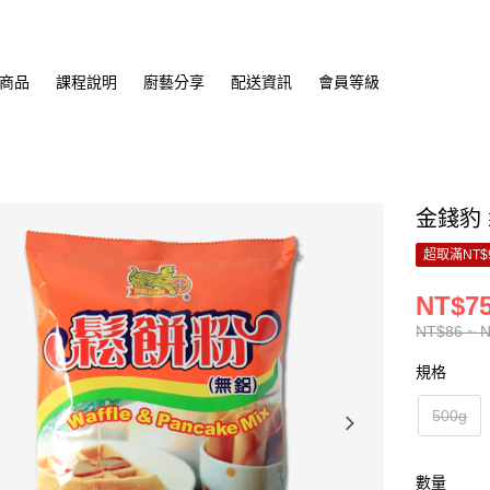
商品
課程說明
廚藝分享
配送資訊
會員等級
金錢豹 鬆
超取滿NT$
NT$75
NT$86 ~ 
規格
500g
數量