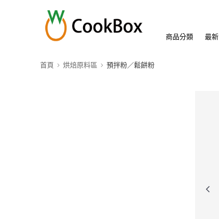
商品分類
最新
首頁
烘焙原料區
預拌粉／鬆餅粉