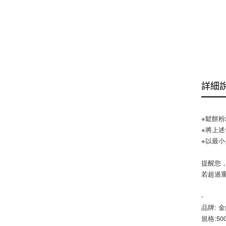
詳細
※鬆餅粉
※將上
※以最小
提醒您，
若超過
-
品牌: 
規格:500