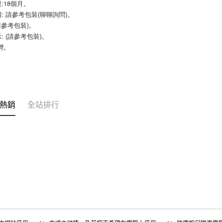
:18個月。
１．透過由
付款後7-
: 請參考包裝(聊聊詢問)。
交易，需
9.5kg
求債權轉
(請參考包裝)。
２．關於
每筆NT$9
: (請參考包裝)。
https://aft
灣。
３．未成
宅配-新竹
「AFTE
每筆NT$1
任。
４．使用「
離島客戶-
即時審查
結果請求
每筆NT$1
５．嚴禁
熱銷
全站排行
形，恩沛
動。