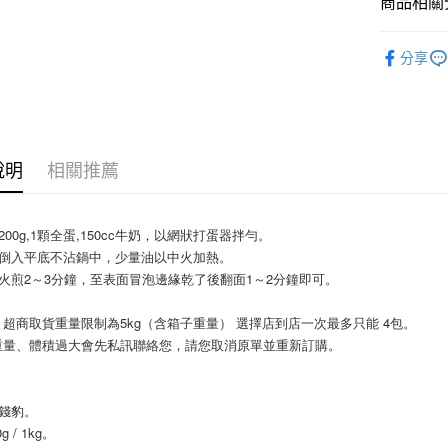
全盈+PAY
商品相關分
AFTEE先
烘焙原料
分享
相關說明
【關於「A
ATM付款
AFTEE
便利好安
１．簡單
２．便利
運送方式
說明
相關推薦
３．安心
全家取貨付
【「AFT
5kg
１．於結帳
200g,1顆全蛋,150cc牛奶，以網狀打蛋器拌勻。
付」結帳
每筆NT$9
述倒入平底不沾鍋中，少量油以中火加熱。
２．訂單
火煎2～3分鐘，至表面冒泡邊緣乾了後翻面1～2分鐘即可。
３．收到繳
付款後全家
／ATM／
9.5kg
※ 請注意
超商取貨重量限制為5kg（含箱子重量） 選擇店到店一次最多只能 4包。
絡購買商品
每筆NT$9
重量、體積過大會先私訊聯絡您，請您取消原單並重新訂購。
先享後付
※ 交易是
7-11取
是否繳費成
5kg
付客戶支
金錢豹。
每筆NT$9
g / 1kg。
【注意事