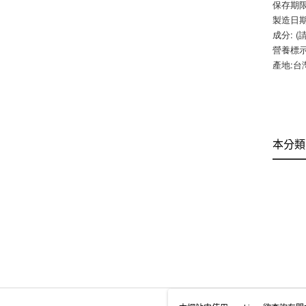
保存期限
製造日期
成分: 
營養標示
產地:台
本分類