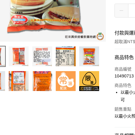
付款與運
超取滿NT$
付款方式
商品特色
信用卡一
商品編號
10490713
超商取貨
商品特色
LINE Pay
以最小
可
Apple Pay
銷售重點
街口支付
以最小火煎
悠遊付