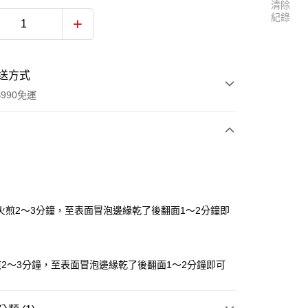
清除
紀錄
送方式
990免運
次付款
付款
火煎2～3分鐘，至表面冒泡邊緣乾了後翻面1～2分鐘即
2～3分鐘，至表面冒泡邊緣乾了後翻面1～2分鐘即可