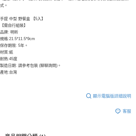
２．訂單成立數日內，您將收到繳費通知簡訊。
付款後全家取貨-重量限制含紙箱10kg，請控制商品重量在9~
式。
３．收到繳費通知簡訊後14天內，點擊此簡訊中的連結，可透過四大超商／
9.5kg
ATM／網路銀行／等多元方式進行付款，方視為交易完成。
※ 請注意：結帳手續完成當下不需立刻繳費，但若您需要取消訂單，請聯絡
每筆NT$90，滿NT$990(含以上)免運費
手提 中型 野餐盒 【5入】
購買商品的店家。未經商家同意取消之訂單仍視為有效，需透過AFTEE先享
【需自行組裝】
後付繳納相關費用。
7-11取貨付款-重量限制含紙箱10kg，請控制商品重量在9~9.5
品牌: 明昕
※ 交易是否成功請以「AFTEE先享後付 」之結帳頁面顯示為準，若有關於
kg
是否繳費成功／繳費後需取消欲退款等相關疑問，請聯繫「AFTEE先享後付
規格:21.5*11.5*9cm
客戶支援中心」
https://netprotections.freshdesk.com/support/home
每筆NT$90，滿NT$990(含以上)免運費
保存期限: 5年。
材質:紙
【注意事項】
付款後7-11取貨-重量限制含紙箱10kg，請控制商品重量在9~
耐熱:45度
１．透過由恩沛科技股份有限公司提供之「AFTEE先享後付」服務完成之交
9.5kg
製造日期: 請參考包裝 (聊聊詢問)。
易，需依本服務之必要範圍內提供個人資料，並將交易相關給付款項請求債
權轉讓予恩沛科技股份有限公司。
每筆NT$90，滿NT$990(含以上)免運費
產地:台灣
２．關於個人資料處理事宜，請瀏覽以下網址：
https://aftee.tw/terms/#terms3
宅配-新竹物流
３．未成年的使用者請事先徵得法定代理人或監護人之同意方可使用
每筆NT$150，滿NT$2,000(含以上)免運費
「AFTEE先享後付」，若未經同意申辦者引起之損失，本公司不負相關責
顯示電腦版詳細說明
任。
離島客戶-中華郵政
４．使用「AFTEE先享後付」時，將依據個別帳號之用戶狀況，依本公司即
時審查核予不同之上限額度；若仍有額度不足之情形，本公司將視審查結果
每筆NT$120，滿NT$2,000(含以上)免運費
客服
請求用戶進行身份認證。
５．嚴禁一人註冊多個帳號或使用他人資訊註冊。若發現惡意使用之情形，
恩沛科技股份有限公司將有權停止該用戶之使用額度並採取法律行動。