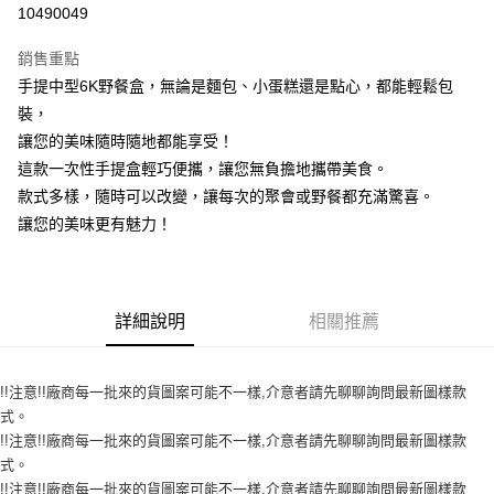
10490049
LINE Pay
銷售重點
Apple Pay
手提中型6K野餐盒，無論是麵包、小蛋糕還是點心，都能輕鬆包
裝，
街口支付
讓您的美味隨時隨地都能享受！
悠遊付
這款一次性手提盒輕巧便攜，讓您無負擔地攜帶美食。
款式多樣，隨時可以改變，讓每次的聚會或野餐都充滿驚喜。
全盈+PAY
讓您的美味更有魅力！
AFTEE先享後付
相關說明
【關於「AFTEE先享後付」】
ATM付款
AFTEE先享後付是「在收到商品之後才付款」的支付方式。 讓您購物簡單
詳細說明
相關推薦
便利好安心！
１．簡單：不需註冊會員、不需綁卡、不需儲值。
運送方式
２．便利：只要手機號碼，簡訊認證，即可結帳。
!!注意!!廠商每一批來的貨圖案可能不一樣,介意者請先聊聊詢問最新圖樣款
３．安心：先確認商品／服務後，再付款。
全家取貨付款-重量限制含紙箱10kg，請控制商品重量在9~9.5
式。
kg
【「AFTEE先享後付」結帳流程】
!!注意!!廠商每一批來的貨圖案可能不一樣,介意者請先聊聊詢問最新圖樣款
１．於結帳方式選擇「AFTEE先享後付」後，將跳轉至「AFTEE先享後付」
每筆NT$90，滿NT$990(含以上)免運費
式。
結帳頁面，進行簡訊認證並確認金額後，即可完成結帳。
!!注意!!廠商每一批來的貨圖案可能不一樣,介意者請先聊聊詢問最新圖樣款