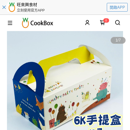
旺來興食材
開啟APP
立刻使用官方APP
0
1
/
7