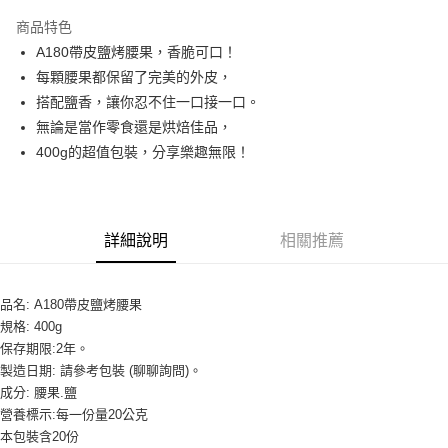
LINE Pay
商品特色
Apple Pay
A180帶皮鹽烤腰果，香脆可口！
每顆腰果都保留了完美的外皮，
街口支付
搭配鹽香，讓你忍不住一口接一口。
悠遊付
無論是當作零食還是烘焙佳品，
400g的超值包裝，分享樂趣無限！
全盈+PAY
AFTEE先享後付
相關說明
詳細說明
相關推薦
【關於「AFTEE先享後付」】
ATM付款
AFTEE先享後付是「在收到商品之後才付款」的支付方式。 讓您購物簡單
便利好安心！
１．簡單：不需註冊會員、不需綁卡、不需儲值。
品名: A180帶皮鹽烤腰果
運送方式
２．便利：只要手機號碼，簡訊認證，即可結帳。
規格: 400g
３．安心：先確認商品／服務後，再付款。
全家取貨付款-重量限制含紙箱10kg，請控制商品重量在9~9.5
保存期限:2年。
kg
【「AFTEE先享後付」結帳流程】
製造日期: 請參考包裝 (聊聊詢問)。
１．於結帳方式選擇「AFTEE先享後付」後，將跳轉至「AFTEE先享後付」
每筆NT$90，滿NT$990(含以上)免運費
成分: 腰果.鹽
結帳頁面，進行簡訊認證並確認金額後，即可完成結帳。
營養標示:每一份量20公克
２．訂單成立數日內，您將收到繳費通知簡訊。
付款後全家取貨-重量限制含紙箱10kg，請控制商品重量在9~
本包裝含20份
３．收到繳費通知簡訊後14天內，點擊此簡訊中的連結，可透過四大超商／