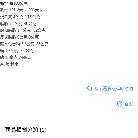
9.5kg
每份 每100公克
ATM／網路銀行／等多元方式進行付款，方視為交易完成。
※ 請注意：結帳手續完成當下不需立刻繳費，但若您需要取消訂單，請聯絡
每筆NT$90，滿NT$990(含以上)免運費
熱量 121.2大卡 606大卡
購買商品的店家。未經商家同意取消之訂單仍視為有效，需透過AFTEE先享
蛋白質 4公克 19.9公克
後付繳納相關費用。
7-11取貨付款-重量限制含紙箱10kg，請控制商品重量在9~9.5
脂肪 9.2公克 46公克
※ 交易是否成功請以「AFTEE先享後付 」之結帳頁面顯示為準，若有關於
kg
飽和脂肪 1.4公克 7.2公克
是否繳費成功／繳費後需取消欲退款等相關疑問，請聯繫「AFTEE先享後付
客戶支援中心」
https://netprotections.freshdesk.com/support/home
反式脂肪 0公克 0公克
每筆NT$90，滿NT$990(含以上)免運費
碳水化合物 5.6公克 28公克
【注意事項】
付款後7-11取貨-重量限制含紙箱10kg，請控制商品重量在9~
糖 1.4公克 7.2公克
１．透過由恩沛科技股份有限公司提供之「AFTEE先享後付」服務完成之交
9.5kg
鈉 15毫克 74毫克
易，需依本服務之必要範圍內提供個人資料，並將交易相關給付款項請求債
產地: 越南
權轉讓予恩沛科技股份有限公司。
每筆NT$90，滿NT$990(含以上)免運費
２．關於個人資料處理事宜，請瀏覽以下網址：
https://aftee.tw/terms/#terms3
宅配-新竹物流
３．未成年的使用者請事先徵得法定代理人或監護人之同意方可使用
每筆NT$150，滿NT$2,000(含以上)免運費
「AFTEE先享後付」，若未經同意申辦者引起之損失，本公司不負相關責
顯示電腦版詳細說明
任。
離島客戶-中華郵政
４．使用「AFTEE先享後付」時，將依據個別帳號之用戶狀況，依本公司即
時審查核予不同之上限額度；若仍有額度不足之情形，本公司將視審查結果
客服
每筆NT$120，滿NT$2,000(含以上)免運費
請求用戶進行身份認證。
５．嚴禁一人註冊多個帳號或使用他人資訊註冊。若發現惡意使用之情形，
恩沛科技股份有限公司將有權停止該用戶之使用額度並採取法律行動。
商品相關分類 (1)