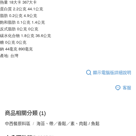
※ 請注意：結帳手續完成當下不需立刻繳費，但若您需要取消訂單，請聯絡
熱量 18大卡 367大卡
每筆NT$90，滿NT$990(含以上)免運費
購買商品的店家。未經商家同意取消之訂單仍視為有效，需透過AFTEE先享
蛋白質 2.2公克 44.1公克
後付繳納相關費用。
7-11取貨付款-重量限制含紙箱10kg，請控制商品重量在9~9.5
脂肪 0.2公克 4.9公克
※ 交易是否成功請以「AFTEE先享後付 」之結帳頁面顯示為準，若有關於
kg
飽和脂肪 0.1公克 1.4公克
是否繳費成功／繳費後需取消欲退款等相關疑問，請聯繫「AFTEE先享後付
反式脂肪 0公克 0公克
客戶支援中心」
https://netprotections.freshdesk.com/support/home
每筆NT$90，滿NT$990(含以上)免運費
碳水化合物 1.8公克 36.6公克
【注意事項】
付款後7-11取貨-重量限制含紙箱10kg，請控制商品重量在9~
糖 0公克 0公克
１．透過由恩沛科技股份有限公司提供之「AFTEE先享後付」服務完成之交
9.5kg
鈉 44毫克 890毫克
易，需依本服務之必要範圍內提供個人資料，並將交易相關給付款項請求債
產地: 台灣
權轉讓予恩沛科技股份有限公司。
每筆NT$90，滿NT$990(含以上)免運費
２．關於個人資料處理事宜，請瀏覽以下網址：
https://aftee.tw/terms/#terms3
宅配-新竹物流
３．未成年的使用者請事先徵得法定代理人或監護人之同意方可使用
顯示電腦版詳細說明
每筆NT$150，滿NT$2,000(含以上)免運費
「AFTEE先享後付」，若未經同意申辦者引起之損失，本公司不負相關責
任。
離島客戶-中華郵政
客服
４．使用「AFTEE先享後付」時，將依據個別帳號之用戶狀況，依本公司即
時審查核予不同之上限額度；若仍有額度不足之情形，本公司將視審查結果
每筆NT$120，滿NT$2,000(含以上)免運費
請求用戶進行身份認證。
５．嚴禁一人註冊多個帳號或使用他人資訊註冊。若發現惡意使用之情形，
恩沛科技股份有限公司將有權停止該用戶之使用額度並採取法律行動。
商品相關分類 (1)
中西餐原料區
海苔、帶／香鬆／素、肉鬆 / 魚鬆