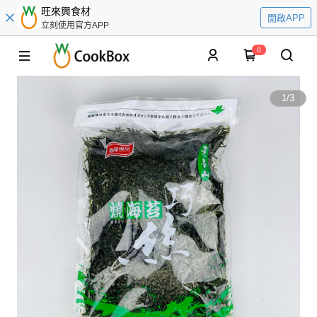
旺來興食材
開啟APP
立刻使用官方APP
0
1
/
3