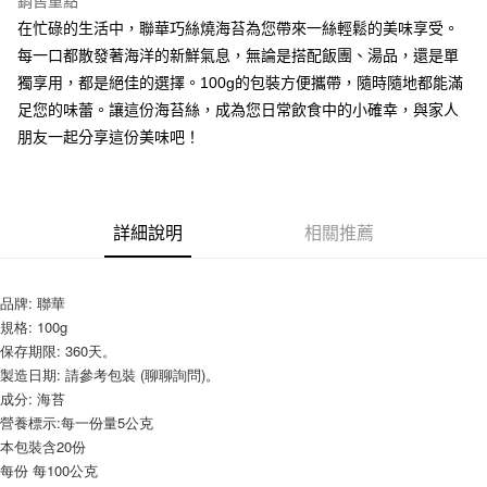
銷售重點
Apple Pay
在忙碌的生活中，聯華巧絲燒海苔為您帶來一絲輕鬆的美味享受。
每一口都散發著海洋的新鮮氣息，無論是搭配飯團、湯品，還是單
街口支付
獨享用，都是絕佳的選擇。100g的包裝方便攜帶，隨時隨地都能滿
悠遊付
足您的味蕾。讓這份海苔絲，成為您日常飲食中的小確幸，與家人
朋友一起分享這份美味吧！
全盈+PAY
AFTEE先享後付
相關說明
詳細說明
相關推薦
【關於「AFTEE先享後付」】
ATM付款
AFTEE先享後付是「在收到商品之後才付款」的支付方式。 讓您購物簡單
便利好安心！
１．簡單：不需註冊會員、不需綁卡、不需儲值。
品牌: 聯華
運送方式
２．便利：只要手機號碼，簡訊認證，即可結帳。
規格: 100g
３．安心：先確認商品／服務後，再付款。
全家取貨付款-重量限制含紙箱10kg，請控制商品重量在9~9.5
保存期限: 360天。
kg
製造日期: 請參考包裝 (聊聊詢問)。
【「AFTEE先享後付」結帳流程】
１．於結帳方式選擇「AFTEE先享後付」後，將跳轉至「AFTEE先享後付」
成分: 海苔
每筆NT$90，滿NT$990(含以上)免運費
結帳頁面，進行簡訊認證並確認金額後，即可完成結帳。
營養標示:每一份量5公克
２．訂單成立數日內，您將收到繳費通知簡訊。
付款後全家取貨-重量限制含紙箱10kg，請控制商品重量在9~
本包裝含20份
３．收到繳費通知簡訊後14天內，點擊此簡訊中的連結，可透過四大超商／
9.5kg
每份 每100公克
ATM／網路銀行／等多元方式進行付款，方視為交易完成。