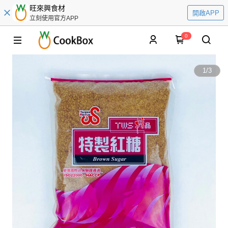
旺來興食材
開啟APP
立刻使用官方APP
0
1
/
3