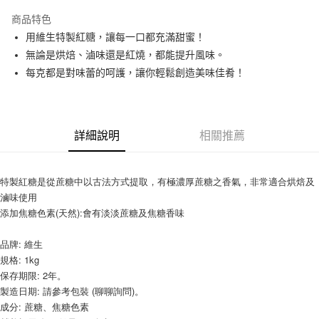
LINE Pay
商品特色
Apple Pay
用維生特製紅糖，讓每一口都充滿甜蜜！
無論是烘焙、滷味還是紅燒，都能提升風味。
街口支付
每克都是對味蕾的呵護，讓你輕鬆創造美味佳肴！
悠遊付
全盈+PAY
詳細說明
相關推薦
AFTEE先享後付
相關說明
【關於「AFTEE先享後付」】
特製紅糖是從蔗糖中以古法方式提取，有極濃厚蔗糖之香氣，非常適合烘焙及
ATM付款
AFTEE先享後付是「在收到商品之後才付款」的支付方式。 讓您購物簡單
滷味使用
便利好安心！
添加焦糖色素(天然):會有淡淡蔗糖及焦糖香味
１．簡單：不需註冊會員、不需綁卡、不需儲值。
運送方式
２．便利：只要手機號碼，簡訊認證，即可結帳。
３．安心：先確認商品／服務後，再付款。
全家取貨付款-重量限制含紙箱10kg，請控制商品重量在9~9.5
品牌: 維生
規格: 1kg
kg
【「AFTEE先享後付」結帳流程】
保存期限: 2年。
１．於結帳方式選擇「AFTEE先享後付」後，將跳轉至「AFTEE先享後付」
每筆NT$90，滿NT$990(含以上)免運費
結帳頁面，進行簡訊認證並確認金額後，即可完成結帳。
製造日期: 請參考包裝 (聊聊詢問)。
２．訂單成立數日內，您將收到繳費通知簡訊。
付款後全家取貨-重量限制含紙箱10kg，請控制商品重量在9~
成分: 蔗糖、焦糖色素
３．收到繳費通知簡訊後14天內，點擊此簡訊中的連結，可透過四大超商／