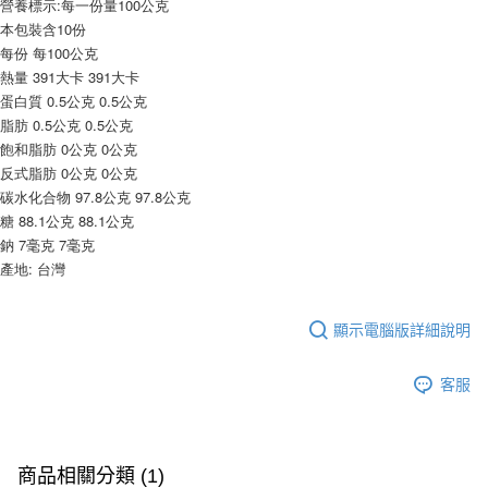
營養標示:每一份量100公克
9.5kg
ATM／網路銀行／等多元方式進行付款，方視為交易完成。
本包裝含10份
※ 請注意：結帳手續完成當下不需立刻繳費，但若您需要取消訂單，請聯絡
每筆NT$90，滿NT$990(含以上)免運費
每份 每100公克
購買商品的店家。未經商家同意取消之訂單仍視為有效，需透過AFTEE先享
後付繳納相關費用。
熱量 391大卡 391大卡
7-11取貨付款-重量限制含紙箱10kg，請控制商品重量在9~9.5
※ 交易是否成功請以「AFTEE先享後付 」之結帳頁面顯示為準，若有關於
蛋白質 0.5公克 0.5公克
kg
是否繳費成功／繳費後需取消欲退款等相關疑問，請聯繫「AFTEE先享後付
脂肪 0.5公克 0.5公克
客戶支援中心」
https://netprotections.freshdesk.com/support/home
每筆NT$90，滿NT$990(含以上)免運費
飽和脂肪 0公克 0公克
【注意事項】
反式脂肪 0公克 0公克
付款後7-11取貨-重量限制含紙箱10kg，請控制商品重量在9~
１．透過由恩沛科技股份有限公司提供之「AFTEE先享後付」服務完成之交
碳水化合物 97.8公克 97.8公克
9.5kg
易，需依本服務之必要範圍內提供個人資料，並將交易相關給付款項請求債
糖 88.1公克 88.1公克
權轉讓予恩沛科技股份有限公司。
每筆NT$90，滿NT$990(含以上)免運費
鈉 7毫克 7毫克
２．關於個人資料處理事宜，請瀏覽以下網址：
產地: 台灣
https://aftee.tw/terms/#terms3
宅配-新竹物流
３．未成年的使用者請事先徵得法定代理人或監護人之同意方可使用
每筆NT$150，滿NT$2,000(含以上)免運費
「AFTEE先享後付」，若未經同意申辦者引起之損失，本公司不負相關責
任。
顯示電腦版詳細說明
離島客戶-中華郵政
４．使用「AFTEE先享後付」時，將依據個別帳號之用戶狀況，依本公司即
時審查核予不同之上限額度；若仍有額度不足之情形，本公司將視審查結果
每筆NT$120，滿NT$2,000(含以上)免運費
客服
請求用戶進行身份認證。
５．嚴禁一人註冊多個帳號或使用他人資訊註冊。若發現惡意使用之情形，
恩沛科技股份有限公司將有權停止該用戶之使用額度並採取法律行動。
商品相關分類 (1)