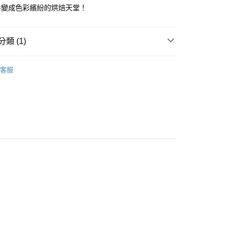
房變成色彩繽紛的烘焙天堂！
FTEE先享後付」】
先享後付是「在收到商品之後才付款」的支付方式。 讓您購物簡單
心！
類 (1)
：不需註冊會員、不需綁卡、不需儲值。
：只要手機號碼，簡訊認證，即可結帳。
區
合成或天然香料/色素/香精
：先確認商品／服務後，再付款。
客服
款-重量限制含紙箱10kg，請控制商品重量在9~9.
EE先享後付」結帳流程】
方式選擇「AFTEE先享後付」後，將跳轉至「AFTEE先享後
頁面，進行簡訊認證並確認金額後，即可完成結帳。
0，滿NT$990(含以上)免運費
成立數日內，您將收到繳費通知簡訊。
費通知簡訊後14天內，點擊此簡訊中的連結，可透過四大超商
取貨-重量限制含紙箱10kg，請控制商品重量在9~
網路銀行／等多元方式進行付款，方視為交易完成。
：結帳手續完成當下不需立刻繳費，但若您需要取消訂單，請聯
的店家。未經商家同意取消之訂單仍視為有效，需透過AFTEE
0，滿NT$990(含以上)免運費
繳納相關費用。
否成功請以「AFTEE先享後付 」之結帳頁面顯示為準，若有關於
貨付款-重量限制含紙箱10kg，請控制商品重量在9~9.
功／繳費後需取消欲退款等相關疑問，請聯繫「AFTEE先享後
援中心」
https://netprotections.freshdesk.com/support/home
0，滿NT$990(含以上)免運費
項】
恩沛科技股份有限公司提供之「AFTEE先享後付」服務完成之
11取貨-重量限制含紙箱10kg，請控制商品重量在9~
依本服務之必要範圍內提供個人資料，並將交易相關給付款項請