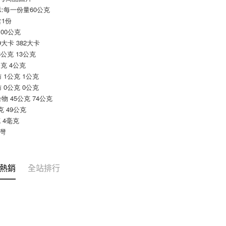
求債權轉
:每一份量60公克
２．關於
每筆NT$9
1份
https://aft
３．未成
100公克
宅配-新竹
「AFTE
9大卡 382大卡
每筆NT$1
任。
8公克 13公克
４．使用「
離島客戶-
公克 4公克
即時審查
結果請求
 1公克 1公克
每筆NT$1
５．嚴禁
 0公克 0公克
形，恩沛
物 45公克 74公克
動。
克 49公克
 4毫克
台灣
熱銷
全站排行