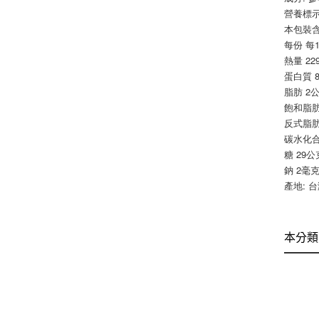
營養標示
本包裝含
每份 每
熱量 22
蛋白質 
脂肪 2
飽和脂肪
反式脂肪
碳水化合
糖 29公
鈉 2毫克
產地: 
本分類