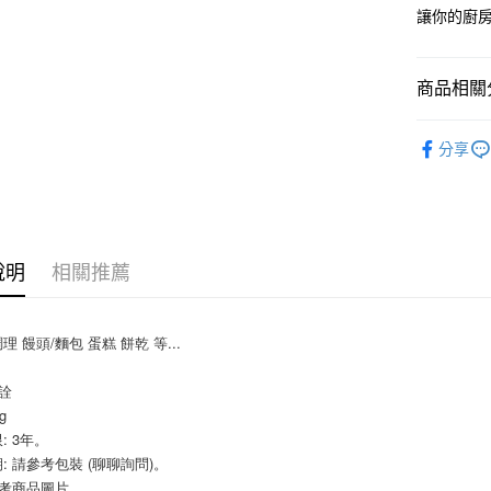
讓你的廚
相關說明
【關於「A
ATM付款
AFTEE
便利好安
商品相關分
１．簡單
２．便利
運送方式
烘焙原料
３．安心
分享
全家取貨付
【「AFT
5kg
１．於結帳
付」結帳
每筆NT$9
２．訂單
３．收到繳
付款後全家
說明
相關推薦
／ATM／
9.5kg
※ 請注意
絡購買商品
每筆NT$9
先享後付
 饅頭/麵包 蛋糕 餅乾 等...
※ 交易是
7-11取
是否繳費成
永詮
5kg
付客戶支
g
每筆NT$9
【注意事
: 3年。
１．透過由
: 請參考包裝 (聊聊詢問)。
付款後7-
交易，需
參考商品圖片
9.5kg