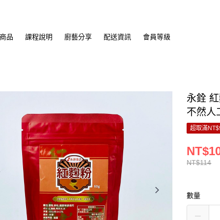
商品
課程說明
廚藝分享
配送資訊
會員等級
永銓 紅
不然人
超取滿NT$
NT$1
NT$114
數量