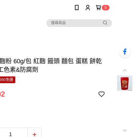
0
麴粉 60g/包 紅麴 饅頭 麵包 蛋糕 餅乾
工色素&防腐劑
990免運
02