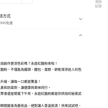
清除
紀錄
送方式
990免運
次付款
付款
烘焙創作更添色彩嗎？永銓紅麴粉來啦！
紅麴粉，不僅能為饅頭、麵包、蛋糕、餅乾增添迷人的色
味升級，讓每一口都是驚喜！
色素和防腐劑，讓健康與美味同行。
庭聚會還是閨蜜下午茶，永銓紅麴粉都是你烘焙的秘密武
理瞬間變身為藝術品，絕對讓人垂涎欲滴！快來試試吧，
享後付