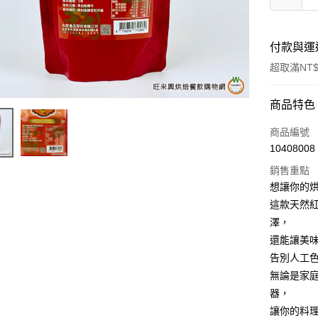
付款與運
超取滿NT$
付款方式
商品特色
信用卡一
商品編號
10408008
超商取貨
銷售重點
LINE Pay
想讓你的
這款天然
Apple Pay
澤，
街口支付
還能讓美
告別人工
悠遊付
無論是家
全盈+PAY
器，
讓你的料
AFTEE先