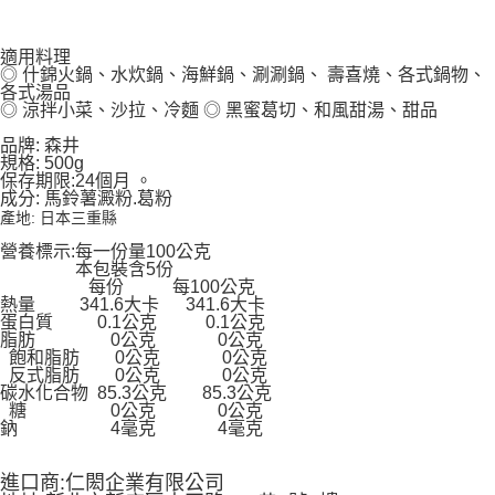
9.5kg
ATM／網路銀行／等多元方式進行付款，方視為交易完成。
※ 請注意：結帳手續完成當下不需立刻繳費，但若您需要取消訂單，請聯絡
每筆NT$90，滿NT$990(含以上)免運費
購買商品的店家。未經商家同意取消之訂單仍視為有效，需透過AFTEE先享
適用料理
後付繳納相關費用。
◎ 什錦火鍋、水炊鍋、海鮮鍋、涮涮鍋、 壽喜燒、各式鍋物、
7-11取貨付款-重量限制含紙箱10kg，請控制商品重量在9~9.5
各式湯品
※ 交易是否成功請以「AFTEE先享後付 」之結帳頁面顯示為準，若有關於
kg
◎ 涼拌小菜、沙拉、冷麵 ◎ 黑蜜葛切、和風甜湯、甜品
是否繳費成功／繳費後需取消欲退款等相關疑問，請聯繫「AFTEE先享後付
客戶支援中心」
https://netprotections.freshdesk.com/support/home
每筆NT$90，滿NT$990(含以上)免運費
品牌: 森井
規格: 500g
【注意事項】
付款後7-11取貨-重量限制含紙箱10kg，請控制商品重量在9~
保存期限:24個月 。
１．透過由恩沛科技股份有限公司提供之「AFTEE先享後付」服務完成之交
成分: 馬鈴薯澱粉.葛粉
9.5kg
易，需依本服務之必要範圍內提供個人資料，並將交易相關給付款項請求債
產地: 日本三重縣
權轉讓予恩沛科技股份有限公司。
每筆NT$90，滿NT$990(含以上)免運費
營養標示:每一份量100公克
２．關於個人資料處理事宜，請瀏覽以下網址：
本包裝含5份
https://aftee.tw/terms/#terms3
宅配-新竹物流
每份 每100公克
３．未成年的使用者請事先徵得法定代理人或監護人之同意方可使用
每筆NT$150，滿NT$2,000(含以上)免運費
熱量 341.6大卡 341.6大卡
「AFTEE先享後付」，若未經同意申辦者引起之損失，本公司不負相關責
蛋白質 0.1公克 0.1公克
任。
脂肪 0公克 0公克
離島客戶-中華郵政
４．使用「AFTEE先享後付」時，將依據個別帳號之用戶狀況，依本公司即
飽和脂肪 0公克 0公克
時審查核予不同之上限額度；若仍有額度不足之情形，本公司將視審查結果
每筆NT$120，滿NT$2,000(含以上)免運費
反式脂肪 0公克 0公克
請求用戶進行身份認證。
碳水化合物 85.3公克 85.3公克
糖 0公克 0公克
５．嚴禁一人註冊多個帳號或使用他人資訊註冊。若發現惡意使用之情形，
鈉 4毫克 4毫克
恩沛科技股份有限公司將有權停止該用戶之使用額度並採取法律行動。
進口商:
仁閎企業有限公司