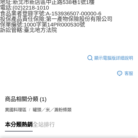
地址:新北市新店區中正路538巷1號1樓
電話:(02)2218-1010
A-153936507-00000-6
食品業者登錄字號
:
投保產品責任保險:第一產物保險股份有限公司
保單編號:1000字第14PR000530號
訴訟管轄:臺北地方法院
顯示電腦版詳細說明
客服
商品相關分類 (1)
異國料理區
罐頭／米／澱粉條類
本分類熱銷
全站排行