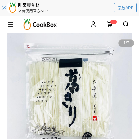
旺來興食材
開啟APP
立刻使用官方APP
0
1
/
7