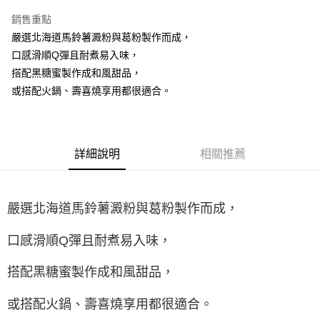
LINE Pay
銷售重點
Apple Pay
嚴選北海道馬鈴薯澱粉與葛粉製作而成，
口感滑順Q彈且耐煮易入味，
街口支付
搭配黑糖蜜製作成和風甜品，
悠遊付
或搭配火鍋、壽喜燒享用都很適合。
全盈+PAY
AFTEE先享後付
詳細說明
相關推薦
相關說明
【關於「AFTEE先享後付」】
ATM付款
AFTEE先享後付是「在收到商品之後才付款」的支付方式。 讓您購物簡單
便利好安心！
嚴選北海道馬鈴薯澱粉與葛粉製作而成，
１．簡單：不需註冊會員、不需綁卡、不需儲值。
運送方式
２．便利：只要手機號碼，簡訊認證，即可結帳。
３．安心：先確認商品／服務後，再付款。
口感滑順Q彈且耐煮易入味，
全家取貨付款-重量限制含紙箱10kg，請控制商品重量在9~9.5
kg
【「AFTEE先享後付」結帳流程】
搭配黑糖蜜製作成和風甜品，
１．於結帳方式選擇「AFTEE先享後付」後，將跳轉至「AFTEE先享後付」
每筆NT$90，滿NT$990(含以上)免運費
結帳頁面，進行簡訊認證並確認金額後，即可完成結帳。
２．訂單成立數日內，您將收到繳費通知簡訊。
或搭配火鍋、壽喜燒享用都很適合。
付款後全家取貨-重量限制含紙箱10kg，請控制商品重量在9~
３．收到繳費通知簡訊後14天內，點擊此簡訊中的連結，可透過四大超商／